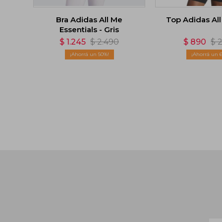
Bra Adidas All Me
Top Adidas All
Essentials - Gris
$
1.245
$
2.490
$
890
$
2
50