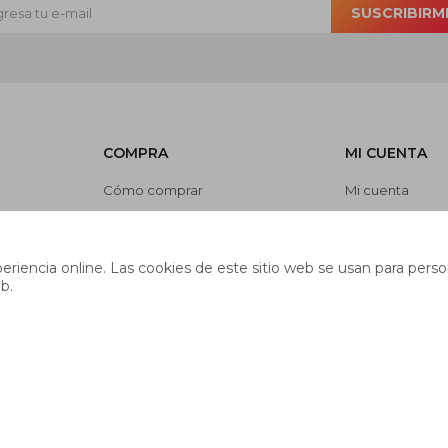
SUSCRIBIRM
COMPRA
MI CUENTA
Cómo comprar
Mi cuenta
Cambios y devoluciones
Mis compras
es
Preguntas frecuentes
Mis direcciones
riencia online. Las cookies de este sitio web se usan para person
Envíos
Wish List
b.