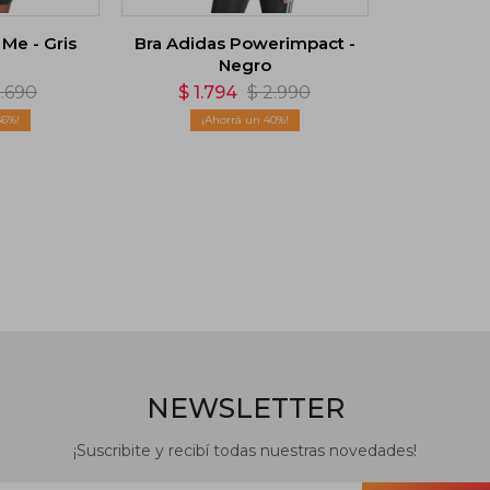
 Me - Gris
Bra Adidas Powerimpact -
Negro
.690
$
1.794
$
2.990
66
40
NEWSLETTER
¡Suscribite y recibí todas nuestras novedades!