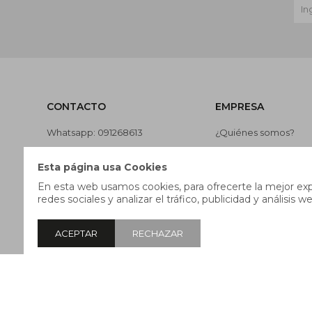
CONTACTO
EMPRESA
Whatsapp: 091268613
¿Quiénes somos?
Teléfono: 27169991
Contacto
Esta página usa Cookies
Lunes a jueves de 9:00 a 13:00 y
Términos y condicion
En esta web usamos cookies, para ofrecerte la mejor expe
de 14:00 a 17:45, viernes de 9:30
Nuestras tiendas
redes sociales y analizar el tráfico, publicidad y análisis we
a 13:00 y de 14:00 a 17:45.
Trabaja con nosotros
ACEPTAR
RECHAZAR
© Copyright 2026 / Pricebox