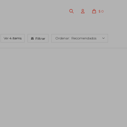
$
0
Ver
Recomendados