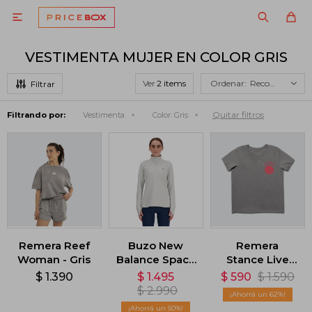

VESTIMENTA MUJER EN COLOR GRIS
Ver
Recomendados
Quitar filtros
Filtrando por:
Vestimenta
Color:
Gris
Remera Reef
Buzo New
Remera
Woman - Gris
Balance Space
Stance Live
Dye 1/4 Zip -
Your Values -
$
1.390
$
1.495
$
590
$
1.590
Gris
Gris
$
2.990
62
50