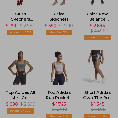
Calza
Calza
Calza New
Skechers
Skechers
Balance
GoWalk - Gris
GoFlex Bike -
Impact Tight -
$
790
$
2.990
$
590
$
2.190
$
2.694
Gris
Gris
$
4.490
73
73
40
Top Adidas All
Top Adidas
Short Adidas
Me - Gris
Run Pocket -
Own The Run
Gris
3 Rayas - Gris
$
890
$
2.690
$
1.745
$
1.345
$
3.490
$
2.690
66
50
50