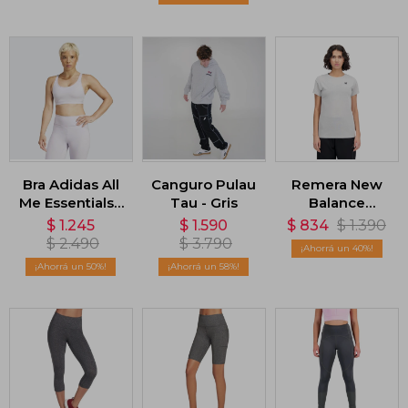
Bra Adidas All
Canguro Pulau
Remera New
Me Essentials -
Tau - Gris
Balance
Gris
Relentless
$
1.245
$
1.590
$
834
$
1.390
Heathertech -
$
2.490
$
3.790
40
Gris
50
58