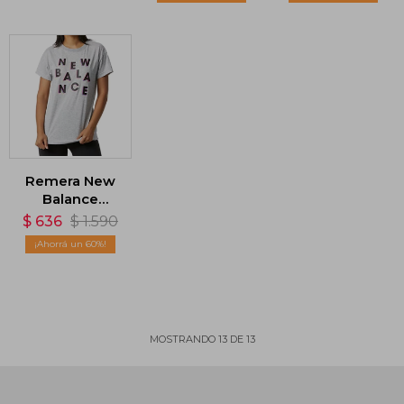
Remera New
Balance
Relentlees -
$
636
$
1.590
Gris
60
MOSTRANDO
13
DE
13