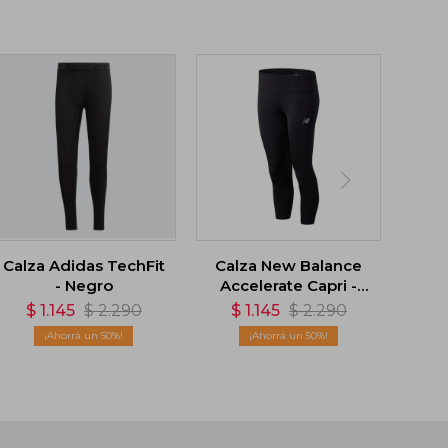
Calza Adidas TechFit
Calza New Balance
- Negro
Accelerate Capri -
Negro
$
1.145
$
2.290
$
1.145
$
2.290
50
50