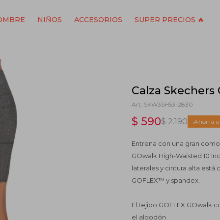
OMBRE
NIÑOS
ACCESORIOS
SUPER PRECIOS 🔥
Calza Skechers 
SKW3SH53-2830
$
590
$
2.190
Entrena con una gran comod
GOwalk High-Waisted 10 Inch 
laterales y cintura alta es
GOFLEX™ y spandex.
El tejido GOFLEX GOwalk c
el algodón