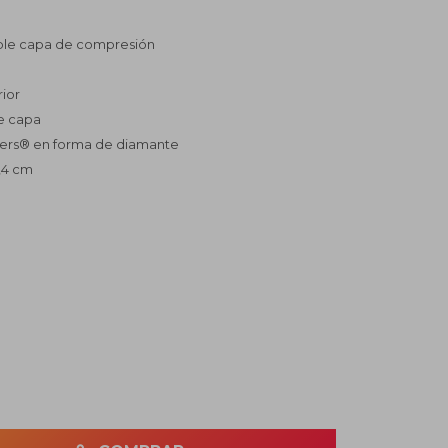
doble capa de compresión
rior
e capa
hers® en forma de diamante
5,4 cm