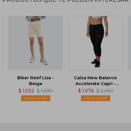
Biker Reef Lisa -
Calza New Balance
Beige
Accelerate Capri -
Negro
$
1.032
$
1.290
$
1.076
$
2.690
20
60