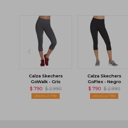
Calza Skechers
Calza Skechers
GoWalk - Gris
GoFlex - Negro
$
790
$
2.990
$
790
$
2.990
73
73