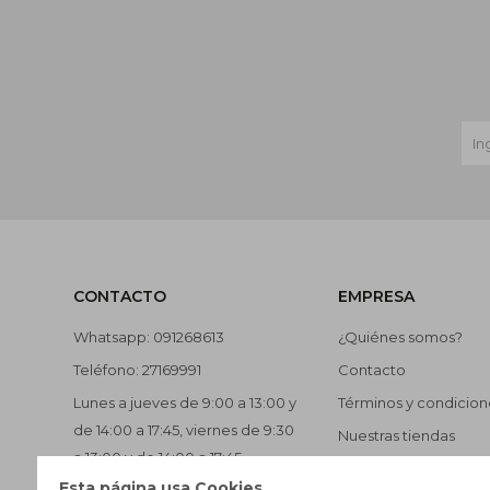
CONTACTO
EMPRESA
Whatsapp: 091268613
¿Quiénes somos?
Teléfono: 27169991
Contacto
Lunes a jueves de 9:00 a 13:00 y
Términos y condicion
de 14:00 a 17:45, viernes de 9:30
Nuestras tiendas
a 13:00 y de 14:00 a 17:45.
Trabaja con nosotros
Esta página usa Cookies