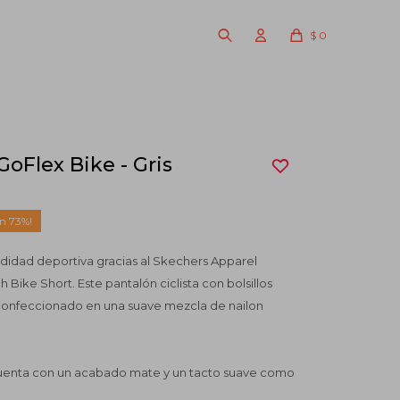
$
0
GoFlex Bike - Gris
73
idad deportiva gracias al Skechers Apparel
Bike Short. Este pantalón ciclista con bolsillos
tá confeccionado en una suave mezcla de nailon
uenta con un acabado mate y un tacto suave como