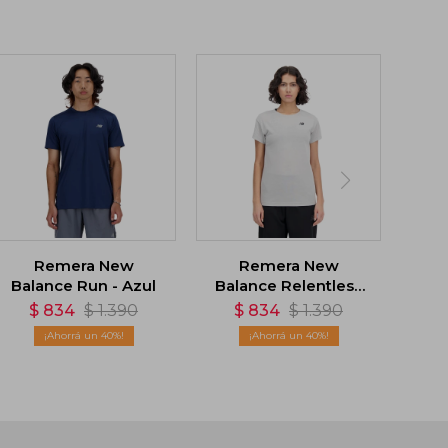
Remera New
Remera New
Balance Run - Azul
Balance Relentless
Heathertech - Gris
$
834
$
1.390
$
834
$
1.390
40
40