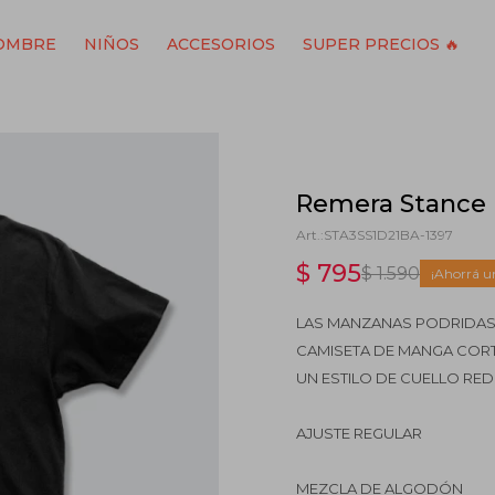
OMBRE
NIÑOS
ACCESORIOS
SUPER PRECIOS 🔥
Remera Stance 
STA3SS1D21BA-1397
$
795
$
1.590
LAS MANZANAS PODRIDAS 
CAMISETA DE MANGA CORT
UN ESTILO DE CUELLO R
AJUSTE REGULAR
MEZCLA DE ALGODÓN