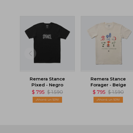
Remera Stance
Remera Stance
Pixed - Negro
Forager - Beige
$
795
$
1.590
$
795
$
1.590
50
50