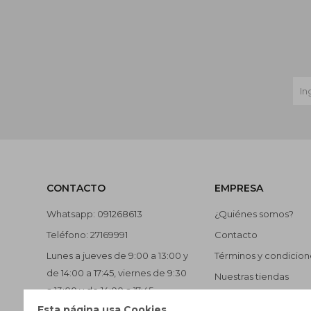
CONTACTO
EMPRESA
Whatsapp: 091268613
¿Quiénes somos?
Teléfono: 27169991
Contacto
Lunes a jueves de 9:00 a 13:00 y
Términos y condicion
de 14:00 a 17:45, viernes de 9:30
Nuestras tiendas
a 13:00 y de 14:00 a 17:45.
Trabaja con nosotros
Esta página usa Cookies