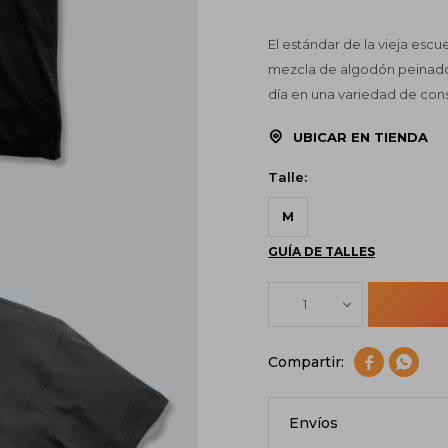
El estándar de la vieja esc
mezcla de algodón peinado 
día en una variedad de cons
UBICAR EN TIENDA
Talle:
M
GUÍA DE TALLES
1


Envíos