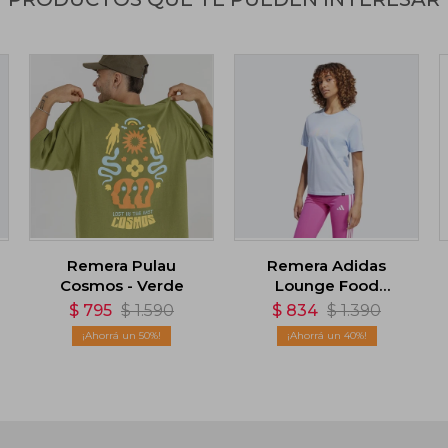
Remera Pulau
Remera Adidas
Cosmos - Verde
Lounge Food
Graphic - Azul
$
795
$
1.590
$
834
$
1.390
50
40