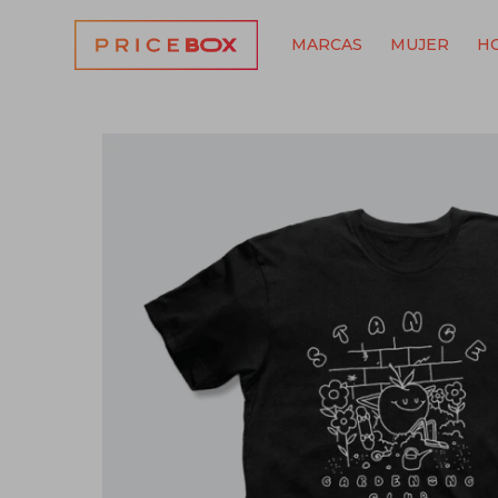
MARCAS
MUJER
H