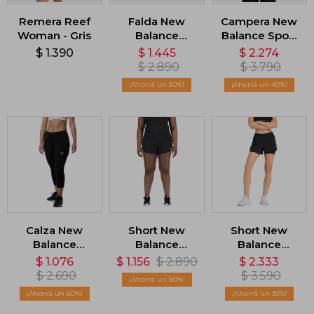
Remera Reef
Falda New
Campera New
Woman - Gris
Balance
Balance Sport
Tournament -
Essentials -
$
1.390
$
1.445
$
2.274
Blanco
Negro
$
2.890
$
3.790
50
40
Calza New
Short New
Short New
Balance
Balance
Balance
Accelerate
Impact Run
Seamless 2IN1
$
1.076
$
1.156
$
2.890
$
2.333
Capri - Negro
3in - Negro
- Negro
$
2.690
$
3.590
60
60
35