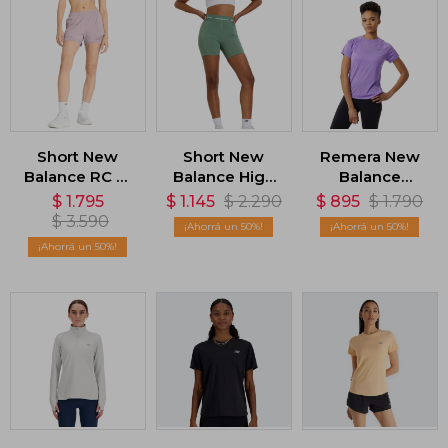
Short New
Short New
Remera New
Balance RC 2-
Balance High
Balance
in-1 - Violeta
Rise 5 - Verde
Impact Run -
$
1.795
$
1.145
$
2.290
$
895
$
1.790
Violeta
$
3.590
50
50
50