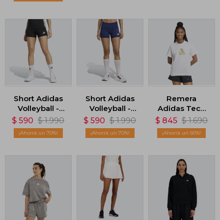
Short Adidas
Short Adidas
Remera
Volleyball -
Volleyball -
Adidas Tech
Negro
Azul
Metallic
$
590
$
1.990
$
590
$
1.990
$
845
$
1.690
Graphic -
70
70
50
Blanco