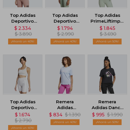
Top Adidas
Top Adidas
Top Adidas
Deportivo
Deportivo
PrimeLiftimpact
TLRD Impact -
Powerimpact
Hiit - Verde
$
2.334
$
1.794
$
1.845
Warm Clay
RIB - Verde
$
3.890
$
2.990
$
3.690
40
40
50
Top Adidas
Remera
Remera
Deportivo
Adidas
Adidas Dance
Powerreact -
Lounge Food
Estampada -
$
1.674
$
834
$
1.390
$
995
$
1.990
Blanco
Graphic - Azul
Negro
$
2.790
40
50
40