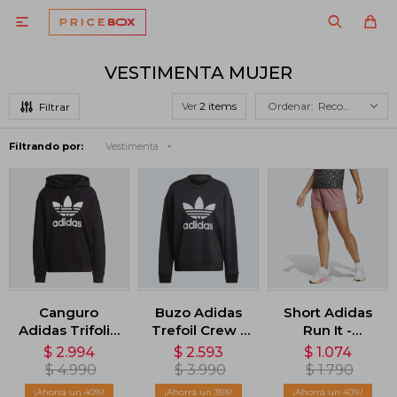

VESTIMENTA MUJER
Ver
Recomendados
Filtrando por:
Vestimenta
Canguro
Buzo Adidas
Short Adidas
Adidas Trifolio
Trefoil Crew -
Run It -
- Negro
Negro
Rosado
$
2.994
$
2.593
$
1.074
$
4.990
$
3.990
$
1.790
40
35
40