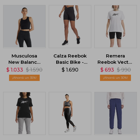
Musculosa
Calza Reebok
Remera
New Balance
Basic Bike -
Reebok Vector
Micro-Rib -
Negro
Graphic -
$
1.033
$
1.590
$
1.690
$
693
$
990
Negro
Blanco
35
30