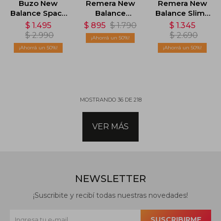
Buzo New
Remera New
Remera New
Balance Space
Balance
Balance Slim -
Dye 1/4 Zip -
Athletics
Naranja
$
1.495
$
895
$
1.790
$
1.345
Gris
Sleeve - Negro
$
2.990
$
2.690
50
50
50
MOSTRANDO
36
DE
218
VER MÁS
NEWSLETTER
¡Suscribite y recibí todas nuestras novedades!
SUSCRIBIRME