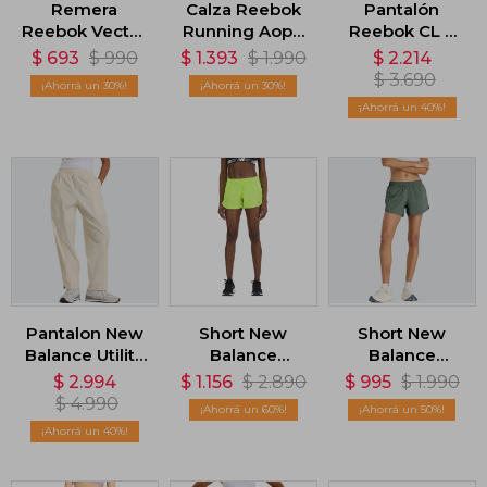
Remera
Calza Reebok
Pantalón
Reebok Vector
Running Aop -
Reebok CL F
Graphic -
Negro
FR Trackpant -
$
693
$
990
$
1.393
$
1.990
$
2.214
Negro
Azul
$
3.690
30
30
40
Pantalon New
Short New
Short New
Balance Utility
Balance
Balance
- Beige
Impact Run
Essentials 3in -
$
2.994
$
1.156
$
2.890
$
995
$
1.990
3in - Verde
Verde
$
4.990
60
50
40