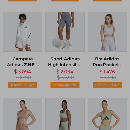
Campera
Short Adidas
Bra Adidas
Adidas Z.N.E. -
High Intensity -
Run Pocket -
Blanco
Gris
Violeta
$
3.094
$
2.034
$
1.476
$
6.190
$
3.390
$
3.690
50
40
60