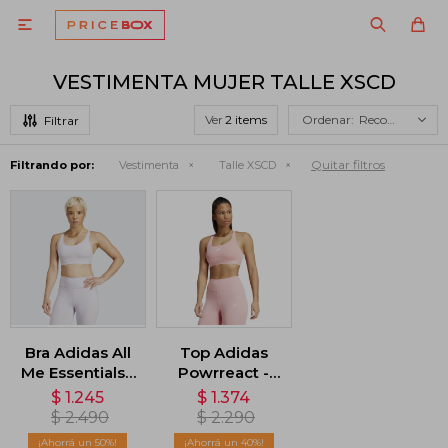

VESTIMENTA MUJER TALLE XSCD
Ver
Recomendados
Quitar filtros
Filtrando por:
Vestimenta
Talle XSCD
Bra Adidas All
Top Adidas
Me Essentials -
Powrreact -
Gris
Rosa
$
1.245
$
1.374
$
2.490
$
2.290
50
40