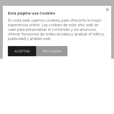

Esta página usa Cookies
En esta web usamos cookies, para ofrecerte la mejor
experiencia online. Las cookies de este sitio web se
usan para personalizar el contenido y los anuncios,
ofrecer funciones de redes sociales y analizar el tráfico,
publicidad y análisis web.
Championes
Championes
Championes
ACEPTAR
RECHAZAR
Converse
Converse Star
Converse Star
Chuck Taylor
Player - Rojo
Player - Blanco
$
1.500
$
1.592
$
1.990
$
1.592
$
1.990
Flux Ultra -
20
20
Azul
MOSTRANDO
33
DE
33