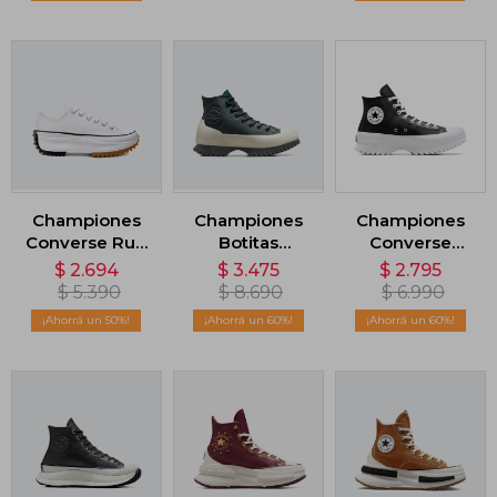
Championes
Championes
Championes
Converse Run
Botitas
Converse
Star Hike OX -
Converse
Chuck Taylor
$
2.694
$
3.475
$
2.795
Blanco
CTAS Lugged
Lugged 2.0 HI
$
5.390
$
8.690
$
6.990
2.0 - Negro
- Negro
50
60
60