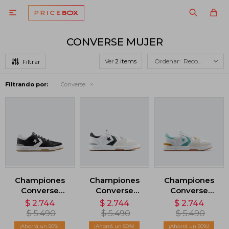

CONVERSE MUJER
Ver
Recomendados
Filtrando por:
Converse
Championes
Championes
Championes
Converse
Converse
Converse
Lifestyle 1998 -
Lifestyle 1998 -
Lifestyle 1998 -
$
2.744
$
2.744
$
2.744
Negro
Blanco
Blanco
$
5.490
$
5.490
$
5.490
50
50
50