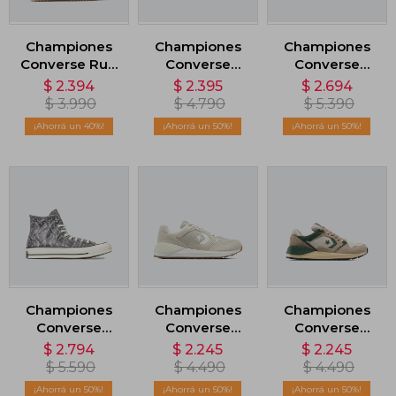
Championes
Championes
Championes
Converse Run
Converse
Converse
Star Trainer
Chuck Taylor
Chuck 70 Low
$
2.394
$
2.395
$
2.694
Suede -
AS OX - Negro
- Gris
$
3.990
$
4.790
$
5.390
Marron
40
50
50
Championes
Championes
Championes
Converse
Converse
Converse
Chuck 70 High
Wave Trainer -
Wave Trainer
$
2.794
$
2.245
$
2.245
Wild Life - Gris
Beige
Peak Style -
$
5.590
$
4.490
$
4.490
Gris
50
50
50