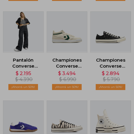
Pantalón
Championes
Championes
Converse
Converse
Converse
Pocket Pant -
Fastbreak Pro
Chuck Taylor
$
2.195
$
3.494
$
2.894
Negro
1000 - Beige
All Star Glitter -
$
4.390
$
6.990
$
5.790
Negro
50
50
50