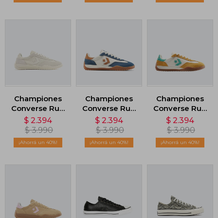
Championes
Championes
Championes
Converse Run
Converse Run
Converse Run
Star Trainer
Star Trainer -
Star Trainer -
$
2.394
$
2.394
$
2.394
Suede - Beige
Azul
Amarillo
$
3.990
$
3.990
$
3.990
40
40
40