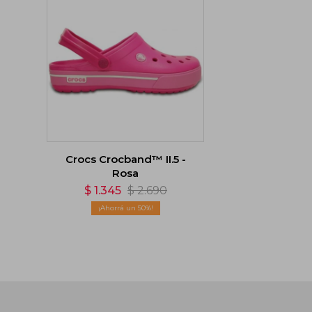
Crocs Crocband™ II.5 -
Rosa
$
1.345
$
2.690
50