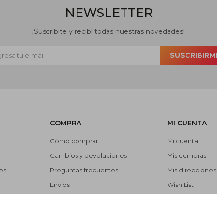
NEWSLETTER
¡Suscribite y recibí todas nuestras novedades!
SUSCRIBIRM
COMPRA
MI CUENTA
Cómo comprar
Mi cuenta
Cambios y devoluciones
Mis compras
es
Preguntas frecuentes
Mis direcciones
Envíos
Wish List