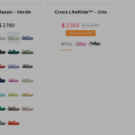
lassic - Verde
Crocs LiteRide™ - Gris
$
2.190
$
2.303
$
3.290
30