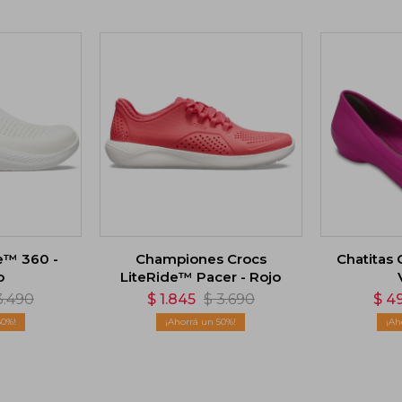
e™ 360 -
Championes Crocs
Chatitas 
o
LiteRide™ Pacer - Rojo
3.490
$
1.845
$
3.690
$
4
60
50