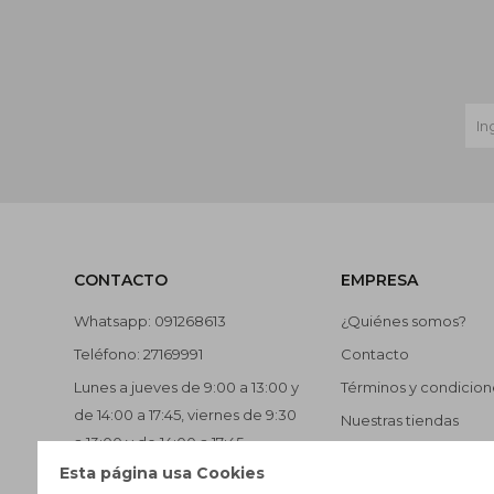
CONTACTO
EMPRESA
Whatsapp: 091268613
¿Quiénes somos?
Teléfono: 27169991
Contacto
Lunes a jueves de 9:00 a 13:00 y
Términos y condicion
de 14:00 a 17:45, viernes de 9:30
Nuestras tiendas
a 13:00 y de 14:00 a 17:45.
Trabaja con nosotros
Esta página usa Cookies