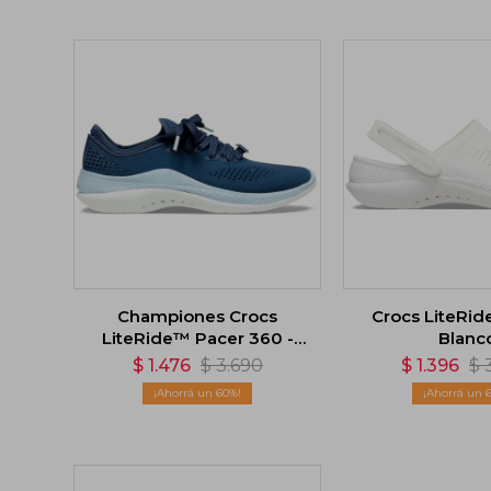
Championes Crocs
Crocs LiteRid
LiteRide™ Pacer 360 -
Blanc
Azul
$
1.476
$
3.690
$
1.396
$
60