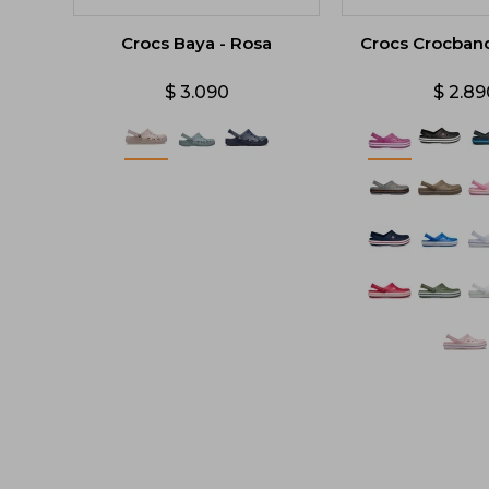
Crocs Baya - Rosa
Crocs Crocban
$
3.090
$
2.89