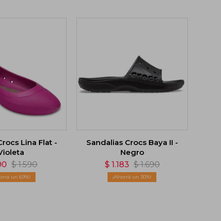
Crocs Lina Flat -
Sandalias Crocs Baya II -
Violeta
Negro
90
$
1.590
$
1.183
$
1.690
69
30