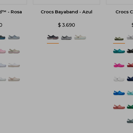
d™ - Rosa
Crocs Bayaband - Azul
Crocs C
0
$
3.690