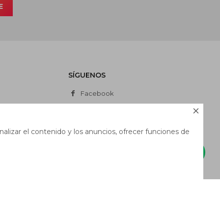
E
SÍGUENOS
Facebook
Instagram

Whatsapp
alizar el contenido y los anuncios, ofrecer funciones de