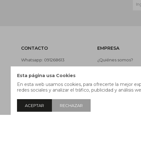
CONTACTO
EMPRESA
Whatsapp: 091268613
¿Quiénes somos?
Teléfono: 27169991
Contacto
Esta página usa Cookies
Lunes a jueves de 9:00 a 13:00 y
Términos y condicion
En esta web usamos cookies, para ofrecerte la mejor expe
de 14:00 a 17:45, viernes de 9:30
Nuestras tiendas
redes sociales y analizar el tráfico, publicidad y análisis we
a 13:00 y de 14:00 a 17:45.
Trabaja con nosotros
ACEPTAR
RECHAZAR
© Copyright 2026 / Pricebox