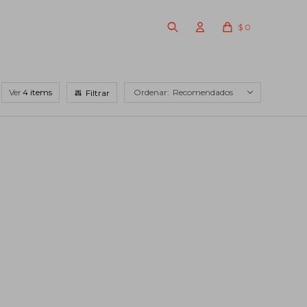
$
0
Ver
Recomendados