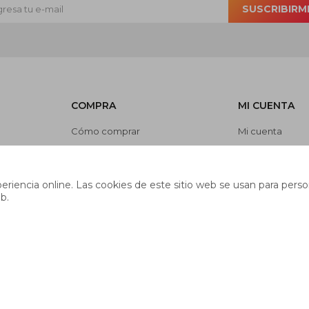
SUSCRIBIRM
COMPRA
MI CUENTA
Cómo comprar
Mi cuenta
Cambios y devoluciones
Mis compras
es
Preguntas frecuentes
Mis direcciones
riencia online. Las cookies de este sitio web se usan para person
Envíos
Wish List
b.