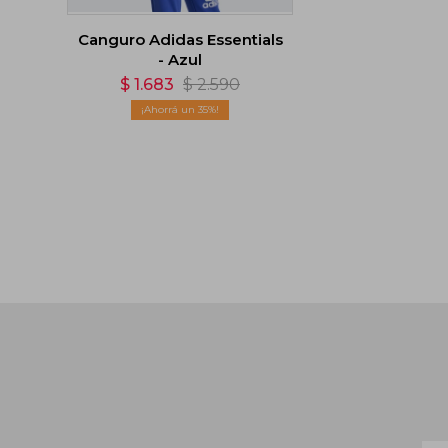
Canguro Adidas Essentials
- Azul
$
1.683
$
2.590
35