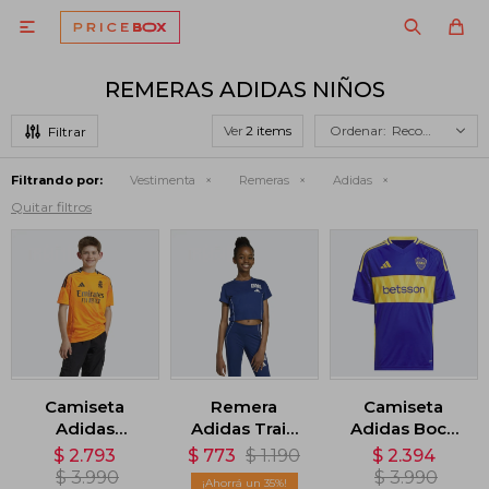

REMERAS ADIDAS NIÑOS
Ver
Recomendados
Filtrando por:
Vestimenta
Remeras
Adidas
Quitar filtros
Camiseta
Remera
Camiseta
Adidas
Adidas Train
Adidas Boca
Visitante Real
Essentials -
Juniors 24/25 -
$
2.793
$
773
$
1.190
$
2.394
Madrid 24/25 -
Azul
Azul
$
3.990
$
3.990
35