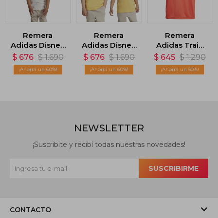
Remera
Remera
Remera
Adidas Disney
Adidas Disney
Adidas Train
Lion King -
Lion King -
Essentials -
$
676
$
1.690
$
676
$
1.690
$
645
$
1.290
Blanco
Amarillo
Rojo
60
60
50
NEWSLETTER
¡Suscribite y recibí todas nuestras novedades!
SUSCRIBIRME
CONTACTO