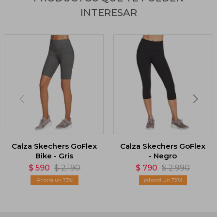
INTERESAR
Calza Skechers GoFlex
Calza Skechers GoFlex
Bike - Gris
- Negro
$
590
$
2.190
$
790
$
2.990
73
73