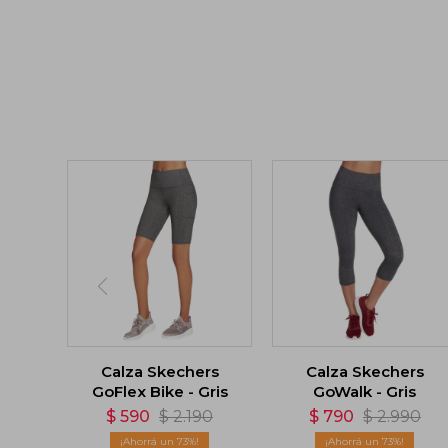
Calza Skechers
Calza Skechers
GoFlex Bike - Gris
GoWalk - Gris
$
590
$
2.190
$
790
$
2.990
73
73