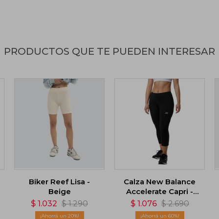
PRODUCTOS QUE TE PUEDEN INTERESAR
Biker Reef Lisa -
Calza New Balance
Beige
Accelerate Capri -
Negro
$
1.032
$
1.290
$
1.076
$
2.690
20
60