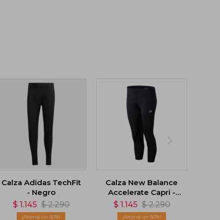
Calza Adidas TechFit
Calza New Balance
- Negro
Accelerate Capri -
Negro
$
1.145
$
2.290
$
1.145
$
2.290
50
50