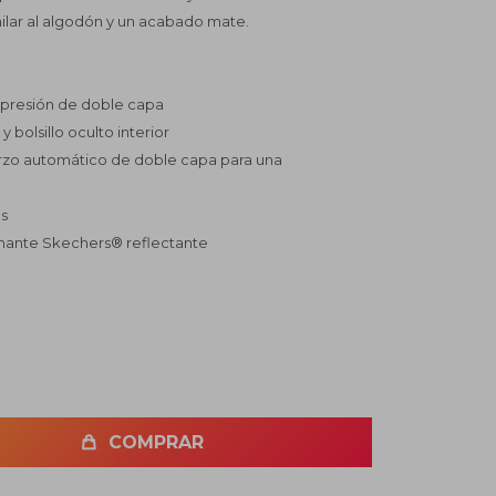
ilar al algodón y un acabado mate.
ompresión de doble capa
 y bolsillo oculto interior
erzo automático de doble capa para una
as
amante Skechers® reflectante
COMPRAR