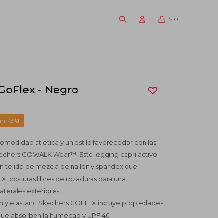
$
0
GoFlex - Negro
73
modidad atlética y un estilo favorecedor con las
 Skechers GOWALK Wear™. Este legging capri activo
un tejido de mezcla de nailon y spandex que
 costuras libres de rozaduras para una
laterales exteriores.
lon y elastano Skechers GOFLEX incluye propiedades
, que absorben la humedad y UPF 40