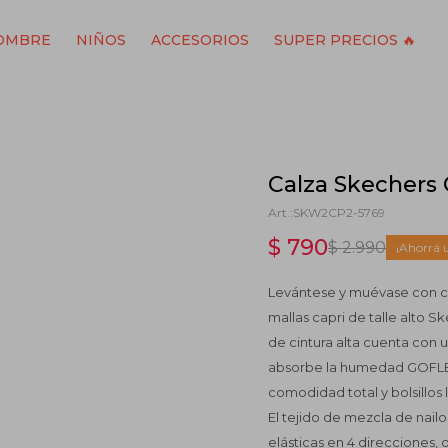
OMBRE
NIÑOS
ACCESORIOS
SUPER PRECIOS 🔥
Calza Skechers 
SKW2CP2-5769
$
790
$
2.990
Levántese y muévase con co
mallas capri de talle alto
de cintura alta cuenta con 
absorbe la humedad GOFLEX,
comodidad total y bolsillos 
El tejido de mezcla de nai
elásticas en 4 direcciones