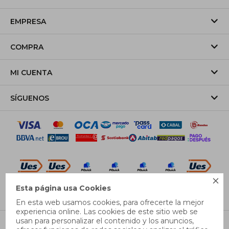
EMPRESA
COMPRA
MI CUENTA
SÍGUENOS

Esta página usa Cookies
© Copyright 2026 / Pricebox
En esta web usamos cookies, para ofrecerte la mejor
experiencia online. Las cookies de este sitio web se
usan para personalizar el contenido y los anuncios,
XS
S
M
L
XL