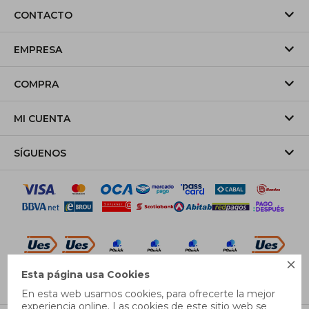
CONTACTO
EMPRESA
COMPRA
MI CUENTA
SÍGUENOS

Esta página usa Cookies
© Copyright 2026 / Pricebox
En esta web usamos cookies, para ofrecerte la mejor
experiencia online. Las cookies de este sitio web se