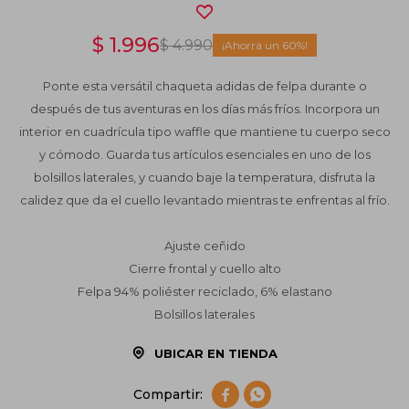
$
1.996
$
4.990
60
Ponte esta versátil chaqueta adidas de felpa durante o
después de tus aventuras en los días más fríos. Incorpora un
interior en cuadrícula tipo waffle que mantiene tu cuerpo seco
y cómodo. Guarda tus artículos esenciales en uno de los
bolsillos laterales, y cuando baje la temperatura, disfruta la
calidez que da el cuello levantado mientras te enfrentas al frío.
Ajuste ceñido
Cierre frontal y cuello alto
Felpa 94% poliéster reciclado, 6% elastano
Bolsillos laterales
UBICAR EN TIENDA

