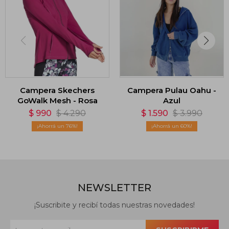
Campera Skechers
Campera Pulau Oahu -
GoWalk Mesh - Rosa
Azul
$
990
$
4.290
$
1.590
$
3.990
76
60
NEWSLETTER
¡Suscribite y recibí todas nuestras novedades!