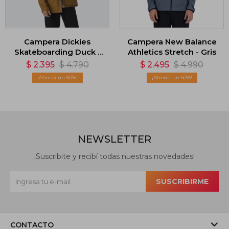
Campera Dickies
Campera New Balance
Skateboarding Duck -
Athletics Stretch - Gris
Marrón
$
2.395
$
4.790
$
2.495
$
4.990
50
50
NEWSLETTER
¡Suscribite y recibí todas nuestras novedades!
SUSCRIBIRME
CONTACTO