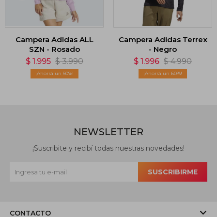
Campera Adidas ALL
Campera Adidas Terrex
SZN - Rosado
- Negro
$
1.995
$
3.990
$
1.996
$
4.990
50
60
NEWSLETTER
¡Suscribite y recibí todas nuestras novedades!
SUSCRIBIRME
CONTACTO