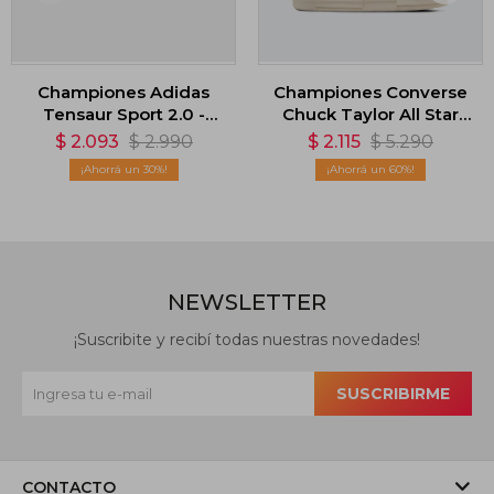
Championes Adidas
Championes Converse
Tensaur Sport 2.0 -
Chuck Taylor All Star
Negro
Cruise - Lila
$
2.093
$
2.990
$
2.115
$
5.290
30
60
NEWSLETTER
¡Suscribite y recibí todas nuestras novedades!
SUSCRIBIRME
CONTACTO