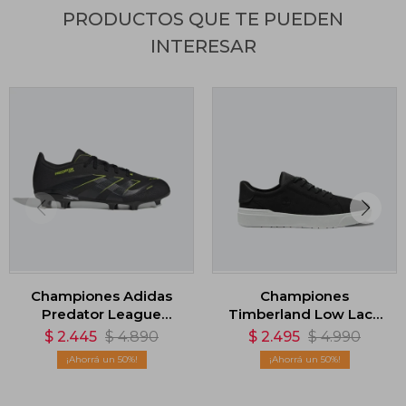
PRODUCTOS QUE TE PUEDEN
INTERESAR
Championes Adidas
Championes
Predator League
Timberland Low Lace
Multiterreno/Terreno
Up - Negro
$
2.445
$
4.890
$
2.495
$
4.990
Firme - Negro
50
50