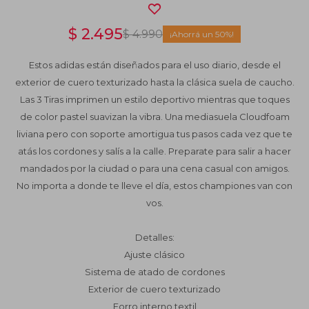
$
2.495
$
4.990
50
Estos adidas están diseñados para el uso diario, desde el
exterior de cuero texturizado hasta la clásica suela de caucho.
Las 3 Tiras imprimen un estilo deportivo mientras que toques
de color pastel suavizan la vibra. Una mediasuela Cloudfoam
liviana pero con soporte amortigua tus pasos cada vez que te
atás los cordones y salís a la calle. Preparate para salir a hacer
mandados por la ciudad o para una cena casual con amigos.
No importa a donde te lleve el día, estos championes van con
vos.
Detalles:
Ajuste clásico
Sistema de atado de cordones
Exterior de cuero texturizado
Forro interno textil