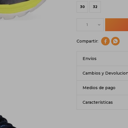
30
32
1


Envíos
Cambios y Devolucio
Medios de pago
Características