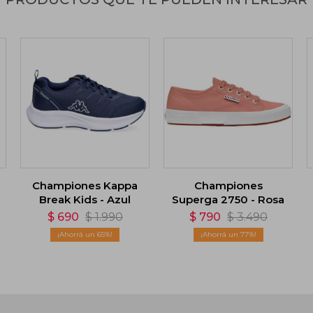
Championes Kappa
Championes
Break Kids - Azul
Superga 2750 - Rosa
$
690
$
1.990
$
790
$
3.490
65
77