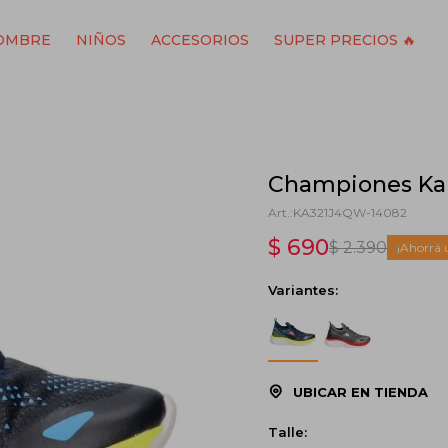
OMBRE
NIÑOS
ACCESORIOS
SUPER PRECIOS 🔥
Championes Kap
KA321J4QW-14082
$
690
$
2.390
Variantes:
UBICAR EN TIENDA
Talle: