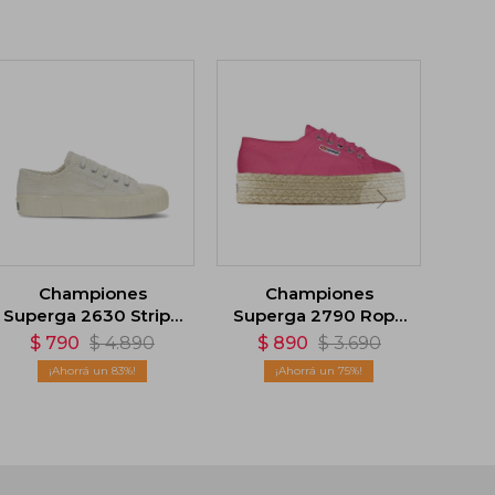
Championes
Championes
Superga 2630 Stripe
Superga 2790 Rope
Corduroy - Blanco
- Rosa
$
790
$
4.890
$
890
$
3.690
83
75