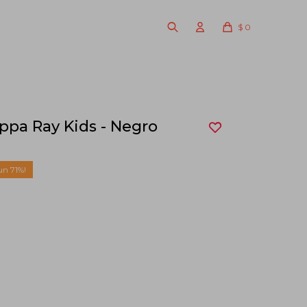
$
0
pa Ray Kids - Negro
71