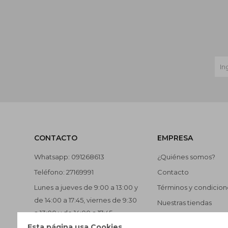
CONTACTO
EMPRESA
Whatsapp: 091268613
¿Quiénes somos?
Teléfono: 27169991
Contacto
Lunes a jueves de 9:00 a 13:00 y
Términos y condicion
de 14:00 a 17:45, viernes de 9:30
Nuestras tiendas
a 13:00 y de 14:00 a 17:45.
Trabaja con nosotros
Esta página usa Cookies