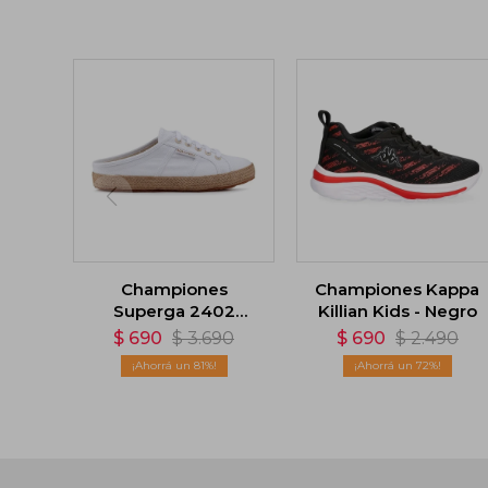
Championes
Championes Kappa
Superga 2402
Killian Kids - Negro
Ropew - Blanco
$
690
$
3.690
$
690
$
2.490
81
72