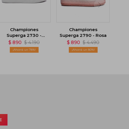
Championes
Championes
Superga 2730 -
Superga 2790 - Rosa
Negro
$
890
$
4.190
$
890
$
4.490
78
80
E