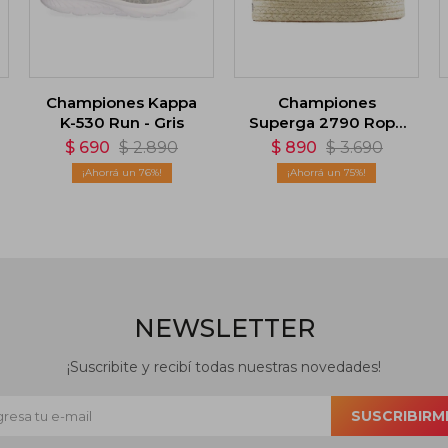
Championes Kappa
Championes
K-530 Run - Gris
Superga 2790 Rope
- Rosa
$
690
$
2.890
$
890
$
3.690
76
75
NEWSLETTER
¡Suscribite y recibí todas nuestras novedades!
SUSCRIBIRM