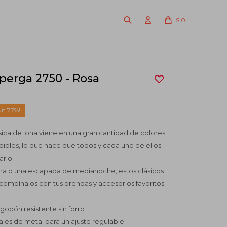
$
0
erga 2750 - Rosa
77
sica de lona viene en una gran cantidad de colores
ibles, lo que hace que todos y cada uno de ellos
ario.
rna o una escapada de medianoche, estos clásicos
combínalos con tus prendas y accesorios favoritos.
lgodón resistente sin forro
les de metal para un ajuste regulable