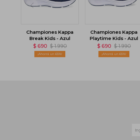
Championes Kappa
Championes Kappa
Break Kids - Azul
Playtime Kids - Azul
$
690
$
1.990
$
690
$
1.990
65
65