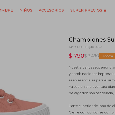
OMBRE
NIÑOS
ACCESORIOS
SUPER PRECIOS 🔥
Championes Sup
SUS009QJ0-4123
$
790
$
3.490
Nuestra canvas superior clá
y combinaciones imprescind
sean esenciales para el arm
Ya sea en una aventura diu
de algodón son tendencia, 
Parte superior de lona de a
Cierre con cordones con oja