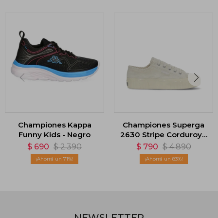
Championes Kappa
Championes Superga
Funny Kids - Negro
2630 Stripe Corduroy -
Blanco
$
690
$
2.390
$
790
$
4.890
71
83
NEWSLETTER