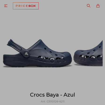

Crocs Baya - Azul
CR10126-6211