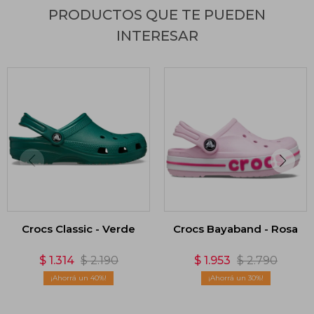
PRODUCTOS QUE TE PUEDEN
INTERESAR
Crocs Classic - Verde
Crocs Bayaband - Rosa
$
1.314
$
2.190
$
1.953
$
2.790
40
30