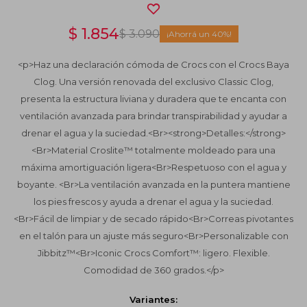
$
1.854
$
3.090
40
<p>Haz una declaración cómoda de Crocs con el Crocs Baya
Clog. Una versión renovada del exclusivo Classic Clog,
presenta la estructura liviana y duradera que te encanta con
ventilación avanzada para brindar transpirabilidad y ayudar a
drenar el agua y la suciedad.<Br><strong>Detalles:</strong>
<Br>Material Croslite™ totalmente moldeado para una
máxima amortiguación ligera<Br>Respetuoso con el agua y
boyante. <Br>La ventilación avanzada en la puntera mantiene
los pies frescos y ayuda a drenar el agua y la suciedad.
<Br>Fácil de limpiar y de secado rápido<Br>Correas pivotantes
en el talón para un ajuste más seguro<Br>Personalizable con
Jibbitz™<Br>Iconic Crocs Comfort™: ligero. Flexible.
Comodidad de 360 grados.</p>
Variantes: