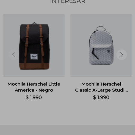
INTERESAR
Mochila Herschel Little
Mochila Herschel
America - Negro
Classic X-Large Studio
Collection Backpack -
$
1.990
$
1.990
Blanco