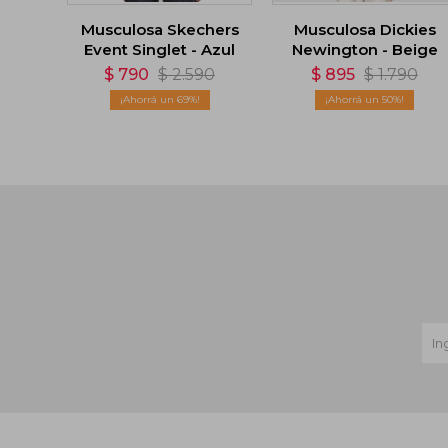
Musculosa Skechers
Musculosa Dickies
Event Singlet - Azul
Newington - Beige
$
790
$
2.590
$
895
$
1.790
69
50