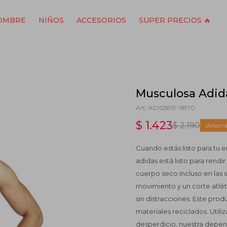
OMBRE
NIÑOS
ACCESORIOS
SUPER PRECIOS 🔥
Musculosa Adida
ADIS3819-11870
$
1.423
$
2.190
Cuando estás listo para tu
adidas está listo para ren
cuerpo seco incluso en las 
movimiento y un corte atlét
sin distracciones. Este pr
materiales reciclados. Util
desperdicio, nuestra depend