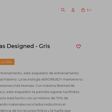
$
0
s Designed - Gris
35
 entrenamiento, este esqueleto de entrenamiento
dir al máximo. La tecnología AEROREADY mantiene tu
sesiones más intensas. Con máxima libertad de
ico, este esqueleto te permite superar tus límites
oducto está hecho con un mínimo de 70% de
izando materiales reciclados reducimos el
encia de los recursos finitos y la huella que