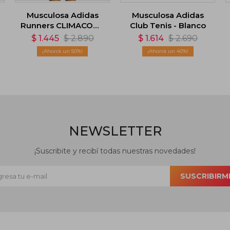
Musculosa Adidas
Musculosa Adidas
Runners CLIMACOOL
Club Tenis - Blanco
- Negro
$
1.445
$
2.890
$
1.614
$
2.690
50
40
NEWSLETTER
¡Suscribite y recibí todas nuestras novedades!
SUSCRIBIRM