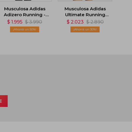
Musculosa Adidas
Musculosa Adidas
Adizero Running -
Ultimate Running
Blanco
Engineered
$
1.995
$
3.990
$
2.023
$
2.890
CLIMACOOL+ -
50
30
Negro
E