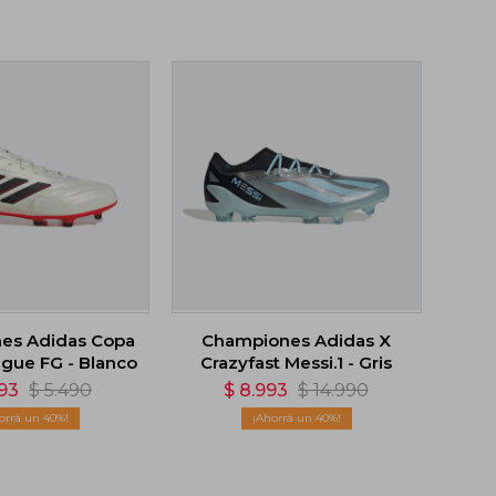
es Adidas Copa
Championes Adidas X
ague FG - Blanco
Crazyfast Messi.1 - Gris
293
$
5.490
$
8.993
$
14.990
40
40