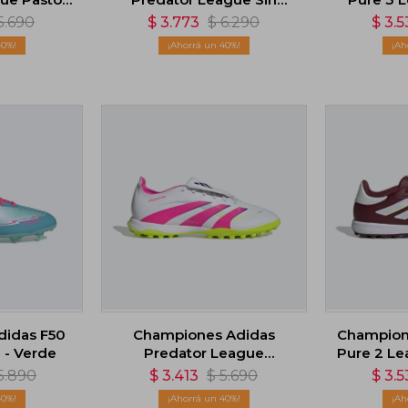
 Blanco
Cordones - Blanco
5.690
$
3.773
$
6.290
$
3.5
40
40
didas F50
Championes Adidas
Champion
 - Verde
Predator League
Pure 2 Le
Lengüeta Plegable -
5.890
$
3.413
$
5.690
$
3.5
Blanco
40
40