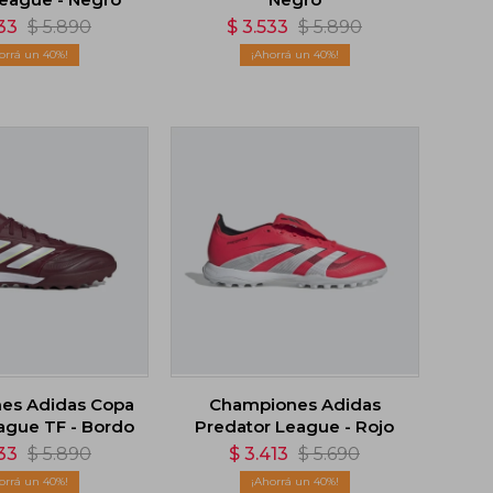
33
$
5.890
$
3.533
$
5.890
40
40
es Adidas Copa
Championes Adidas
ague TF - Bordo
Predator League - Rojo
33
$
5.890
$
3.413
$
5.690
40
40