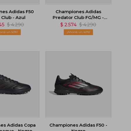
es Adidas F50
Championes Adidas
 Club - Azul
Predator Club FG/MG -
Blanco
45
$
4.290
$
2.574
$
4.290
50
40
es Adidas Copa
Championes Adidas F50 -
League - Negro
Negro