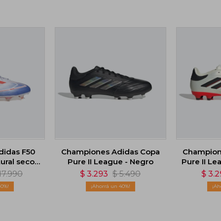
didas F50
Championes Adidas Copa
Champion
ural seco -
Pure II League - Negro
Pure II Le
o
17.990
$
3.293
$
5.490
$
3.
40
40