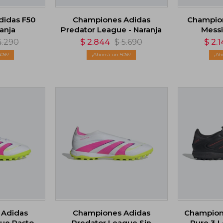
didas F50
Championes Adidas
Champion
ranja
Predator League - Naranja
Messi
4.290
$
2.844
$
5.690
$
2.1
50
50
 Adidas
Championes Adidas
Champion
ue Pasto
Predator League Sin
Pure 3 