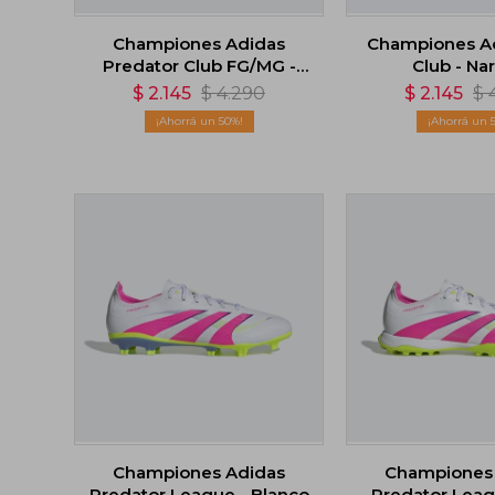
Championes Adidas
Championes A
Predator Club FG/MG -
Club - Na
Blanco
$
2.145
$
4.290
$
2.145
$
50
Championes Adidas
Championes
Predator League - Blanco
Predator Leag