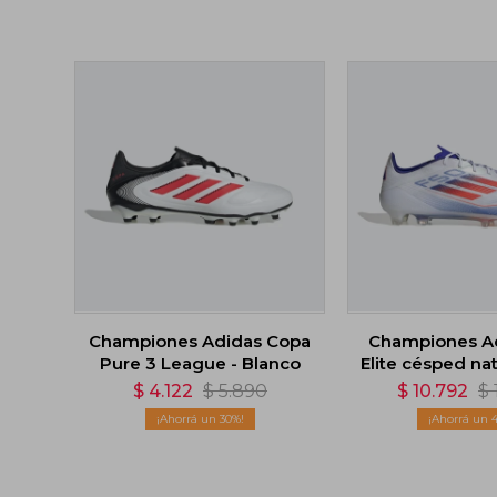
Championes Adidas Copa
Championes A
Pure 3 League - Blanco
Elite césped nat
Blanc
$
4.122
$
5.890
$
10.792
$
30