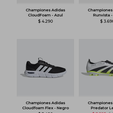
Championes Adidas
Championes
CloudFoam - Azul
Runvista -
$
4.290
$
3.69
Championes Adidas
Championes
Cloudfoam Flex - Negro
Predator 
Lengüeta Ple