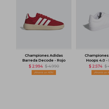
Championes Adidas
Championes
Barreda Decode - Rojo
Hoops 4.0 -
$
2.994
$
4.990
$
2.574
$
40