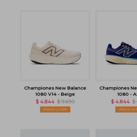
Championes New Balance
Championes Ne
1080 V14 - Beige
1080 - A
$
4.844
$
9.690
$
4.844
$
50