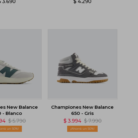
$
3.690
$
4.290
es New Balance
Championes New Balance
 - Blanco
650 - Gris
894
$
5.790
$
3.994
$
7.990
50
50