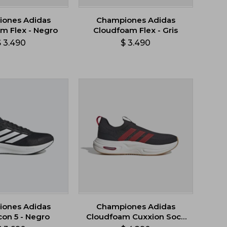
ones Adidas
Championes Adidas
m Flex - Negro
Cloudfoam Flex - Gris
$
3.490
$
3.490
ones Adidas
Championes Adidas
con 5 - Negro
Cloudfoam Cuxxion Sock
- Negro