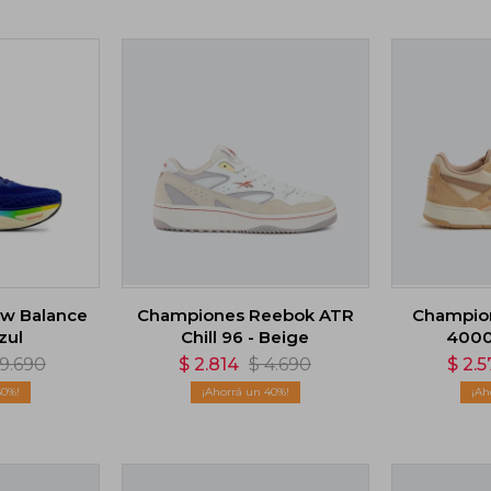
w Balance
Championes Reebok ATR
Champio
zul
Chill 96 - Beige
4000 
9.690
$
2.814
$
4.690
$
2.5
50
40