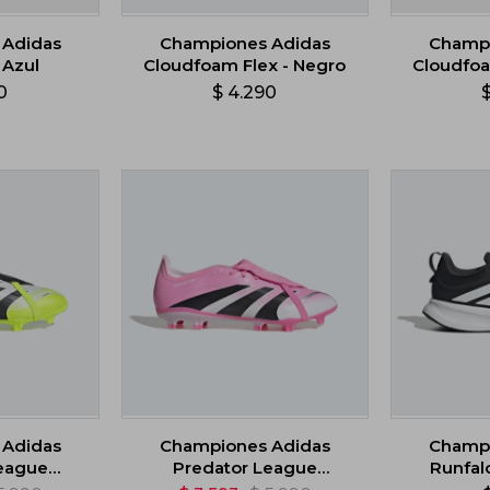
 Adidas
Championes Adidas
Champi
 Azul
Cloudfoam Flex - Negro
Cloudfoa
0
$
4.290
 Adidas
Championes Adidas
Champi
League
Predator League
Runfal
gable -
Lengüeta Plegable -