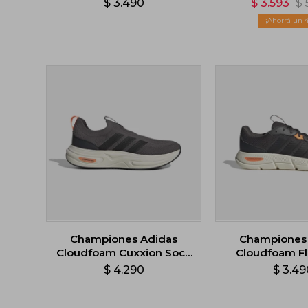
$
3.490
$
3.593
$
Blanc
Championes Adidas
Championes
Cloudfoam Cuxxion Sock
Cloudfoam Fle
- Gris
$
4.290
$
3.49