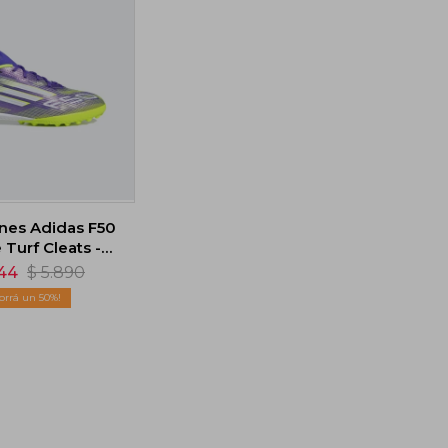
es Adidas F50
Turf Cleats -
Violeta
44
$
5.890
50