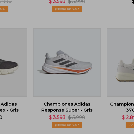
5.990
$
3.593
$
5.990
o
Blanco
40
40
 Adidas
Championes Adidas
Champion
x - Gris
Response Super - Gris
370
0
$
3.593
$
5.990
$
2.
40