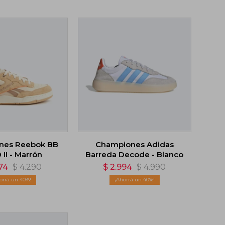
nes Reebok BB
Championes Adidas
II - Marrón
Barreda Decode - Blanco
74
$
4.290
$
2.994
$
4.990
40
40