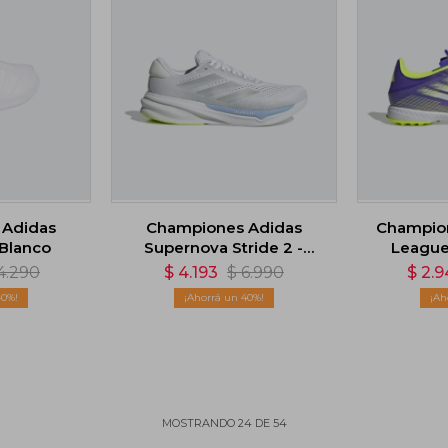
 Adidas
Championes Adidas
Champion
 Blanco
Supernova Stride 2 -
League 
Blanco
4.290
$
4.193
$
6.990
$
2.9
40
40
MOSTRANDO
24
DE
54