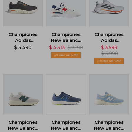
Championes
Championes
Championes
Adidas
New Balance
Adidas
Cloudfoam
550 - Blanco
Response
$
3.490
$
4.313
$
7.190
$
3.593
Flex - Gris
Super - Gris
$
5.990
40
40
Championes
Championes
Championes
New Balance
New Balance
New Balance