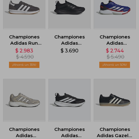
Championes
Championes
Championes
Adidas Run
Adidas
Adidas
70s 2.0 - Gris
Runblaze -
Courtquick -
$
2.983
$
3.690
$
2.744
Negro
Azul
$
4.590
$
5.490
35
50
Championes
Championes
Championes
Adidas
Adidas
Adidas Gazelle