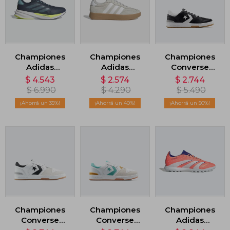
Championes
Championes
Championes
Adidas
Adidas
Converse
Supernova
Bareeda - Gris
Lifestyle 1998 -
$
4.543
$
2.574
$
2.744
Stride 2 - Azul
Negro
$
6.990
$
4.290
$
5.490
35
40
50
Championes
Championes
Championes
Converse
Converse
Adidas