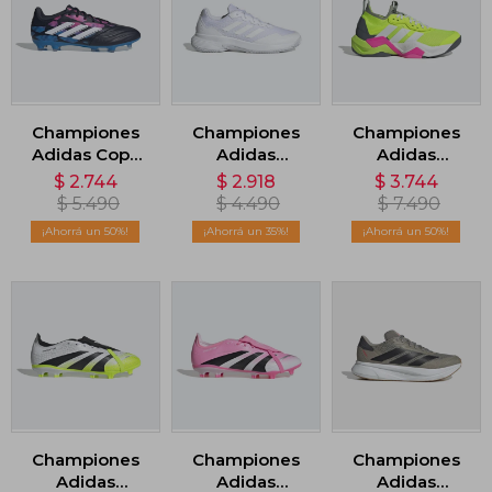
Championes
Championes
Championes
Adidas Copa
Adidas
Adidas
Pure 2 League
Gamecourt 2.0
Rapidmove
$
2.744
$
2.918
$
3.744
Terreno Firme
- Blanco
ADV 2 - Verde
$
5.490
$
4.490
$
7.490
- Multicolor
50
35
50
Championes
Championes
Championes
Adidas
Adidas
Adidas