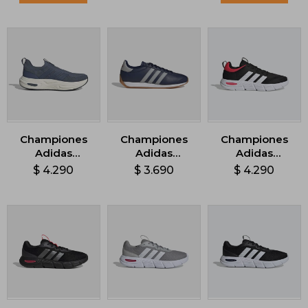
Championes
Championes
Championes
Adidas
Adidas
Adidas
CloudFoam -
Runvista - Azul
Cloudfoam
$
4.290
$
3.690
$
4.290
Azul
Flex - Negro