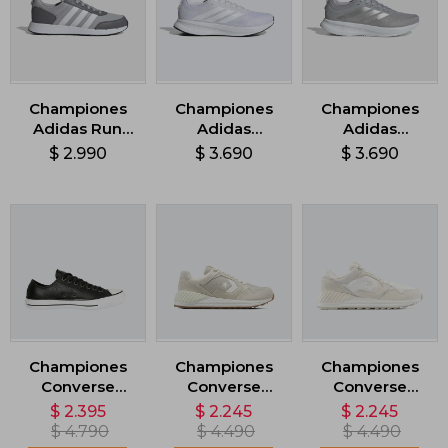
Championes
Championes
Championes
Adidas Run
Adidas
Adidas
50S - Gris
Runblaze -
Runblaze -
$
2.990
$
3.690
$
3.690
Blanco
Gris
Championes
Championes
Championes
Converse
Converse
Converse
Chuck Taylor
Wave Trainer -
Wave Trainer -
$
2.395
$
2.245
$
2.245
AS OX - Negro
Beige
Blanco
$
4.790
$
4.490
$
4.490