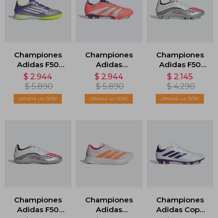
Championes
Championes
Championes
Adidas F50
Adidas
Adidas F50
League Turf
Predator
Messi Club -
$
2.944
$
2.944
$
2.145
Cleats - Violeta
Terreno
Blanco
$
5.890
$
5.890
$
4.290
Firme/Multiterreno
50
50
50
- Naranja
Championes
Championes
Championes
Adidas F50
Adidas
Adidas Copa