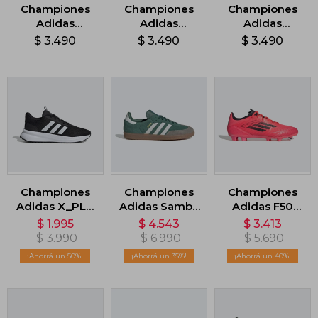
Championes
Championes
Championes
Adidas
Adidas
Adidas
Cloudfoam
Cloudfoam
Cloudfoam
$
3.490
$
3.490
$
3.490
Flex - Negro
Flex - Gris
Flex - Negro
Championes
Championes
Championes
Adidas X_PLR
Adidas Samba
Adidas F50
Path - Negro
OG - Verde
League -
$
1.995
$
4.543
$
3.413
Rosado
$
3.990
$
6.990
$
5.690
50
35
40