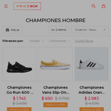

CHAMPIONES HOMBRE
Ver
Recomendados
Quitar filtros
Filtrando por:
Calzado
Championes
Championes
Championes
Championes
Go Run 600 -
Vans Slip-On -
Adidas Grand
Negro
Amarillo
Court 2.0 -
$
1.745
$
690
$
3.790
$
2.983
Blanco
$
3.490
$
4.590
81
50
35