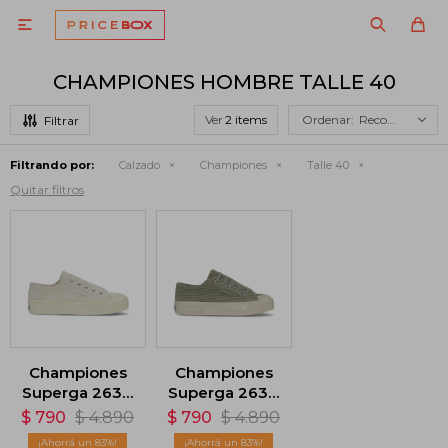

CHAMPIONES HOMBRE TALLE 40
Ver
Recomendados
Filtrando por:
Calzado
Championes
Talle 40
Quitar filtros
Championes
Championes
Superga 2630
Superga 2630
Stripe
Stripe
$
790
$
4.890
$
790
$
4.890
Corduroy -
Corduroy -
83
83