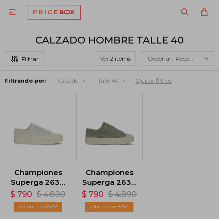

CALZADO HOMBRE TALLE 40
Ver
Recomendados
Quitar filtros
Filtrando por:
Calzado
Talle 40
Championes
Championes
Superga 2630
Superga 2630
Stripe
Stripe
$
790
$
4.890
$
790
$
4.890
Corduroy -
Corduroy -
83
83
Blanco
Verde