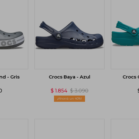
d - Gris
Crocs Baya - Azul
Crocs C
0
$
1.854
$
3.090
40