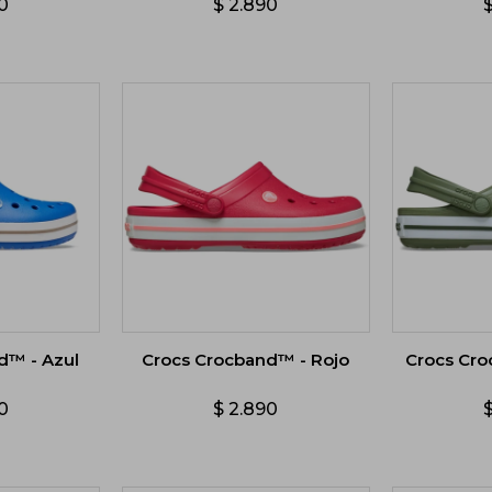
0
$
2.890
d™ - Azul
Crocs Crocband™ - Rojo
Crocs Cr
0
$
2.890