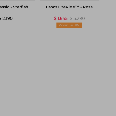
assic - Starfish
Crocs LiteRide™ - Rosa
$
2.190
$
1.645
$
3.290
50