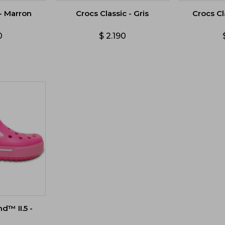
 - Marron
Crocs Classic - Gris
Crocs Cl
0
$
2.190
d™ II.5 -