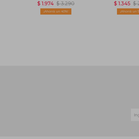
$
1.974
$
3.290
$
1.345
$
40