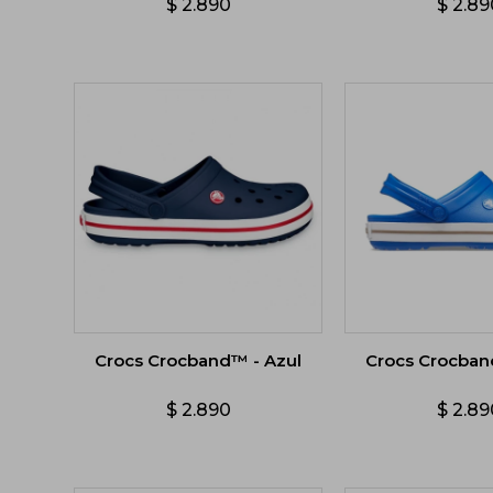
$
2.890
$
2.89
Crocs Crocband™ - Azul
Crocs Crocban
$
2.890
$
2.89