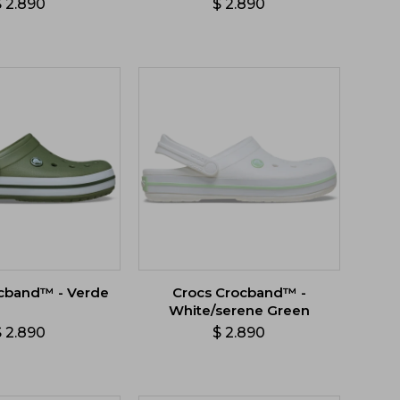
$
2.890
$
2.890
ocband™ - Verde
Crocs Crocband™ -
White/serene Green
$
2.890
$
2.890