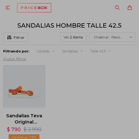

SANDALIAS HOMBRE TALLE 42.5
Ver
Recomendados
Filtrando por:
Calzado
Sandalias
Talle 42.5
Quitar filtros
Sandalias Teva
Original
Universal
$
790
$
2.990
Sport - Naranja
73