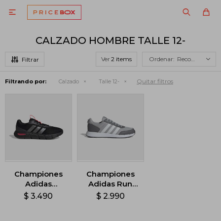

CALZADO HOMBRE TALLE 12-
Ver
Recomendados
Quitar filtros
Filtrando por:
Calzado
Talle 12-
Championes
Championes
Adidas
Adidas Run
Cloudfoam
50S - Gris
$
3.490
$
2.990
Flex - Negro