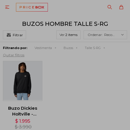

BUZOS HOMBRE TALLE S-RG
Ver
Recomendados
Filtrando por:
Vestimenta
Buzos
Talle S-RG
Quitar filtros
Buzo Dickies
Holtville -
Negro
$
1.995
$
3.990