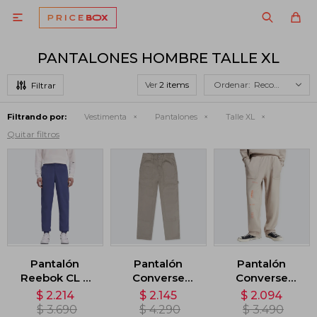

PANTALONES HOMBRE TALLE XL
Ver
Recomendados
Filtrando por:
Vestimenta
Pantalones
Talle XL
Quitar filtros
Pantalón
Pantalón
Pantalón
Reebok CL F
Converse
Converse
FR Trackpant -
Double Knee
Logo - Beige
$
2.214
$
2.145
$
2.094
Azul
Harbor - Beige
$
3.690
$
4.290
$
3.490