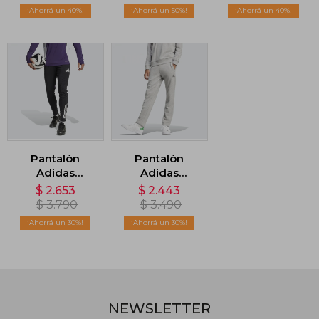
40
50
40
Pantalón
Pantalón
Adidas
Adidas
Manchester
Essentials
$
2.653
$
2.443
United Tiro 25
Trifolio - Gris
$
3.790
$
3.490
Competition -
30
30
Negro
NEWSLETTER