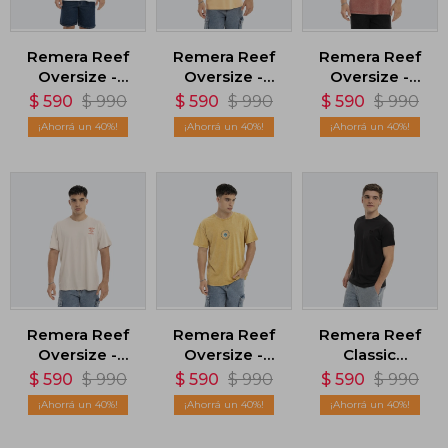
Remera Reef
Remera Reef
Remera Reef
Oversize -
Oversize -
Oversize -
Blanco
Naranja
Rojo
$
590
$
990
$
590
$
990
$
590
$
990
40
40
40
Remera Reef
Remera Reef
Remera Reef
Oversize -
Oversize -
Classic
Beige
Amarillo
Embroidered -
$
590
$
990
$
590
$
990
$
590
$
990
Negro
40
40
40