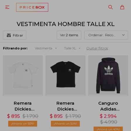

VESTIMENTA HOMBRE TALLE XL
Ver
Recomendados
Quitar filtros
Filtrando por:
Vestimenta
Talle XL
Remera
Remera
Canguro
Dickies
Dickies
Adidas
Skateboarding
Skateboarding
Adicolor
$
895
$
1.790
$
895
$
1.790
$
2.994
Logo - Blanco
Logo - Negro
Classics
$
4.990
50
50
Trifolio -
40