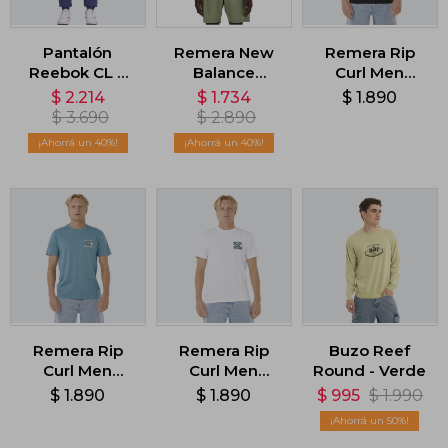
Pantalón
Remera New
Remera Rip
Reebok CL F
Balance
Curl Men
FR Trackpant -
Athletics -
Hazed &
$
2.214
$
1.734
$
1.890
Azul
Blanco
Tubed - Negro
$
3.690
$
2.890
40
40
Remera Rip
Remera Rip
Buzo Reef
Curl Men
Curl Men
Round - Verde
Hazed &
Hazed &
$
1.890
$
1.890
$
995
$
1.990
Tubed - Azul
Tubed -
50
Blanco