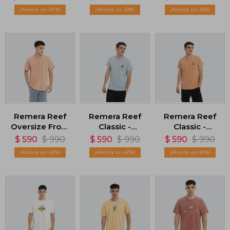
47
33
33
Remera Reef
Remera Reef
Remera Reef
Oversize Front
Classic -
Classic -
Woven Label -
Celeste
Naranja
$
590
$
990
$
590
$
990
$
590
$
990
Naranja
40
40
40