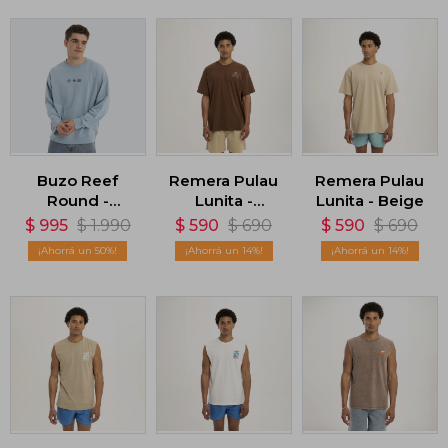
Buzo Reef
Remera Pulau
Remera Pulau
Round -
Lunita -
Lunita - Beige
Celeste
Marrón
$
995
$
1.990
$
590
$
690
$
590
$
690
50
14
14