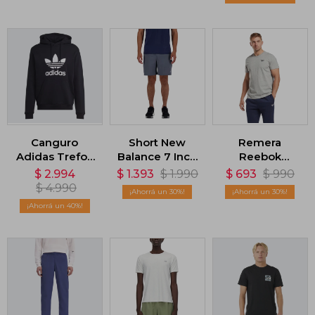
Negro
Canguro
Short New
Remera
Adidas Trefoil
Balance 7 Inch
Reebok
- Negro
Brief - Gris
Identity
$
2.994
$
1.393
$
1.990
$
693
$
990
Classics - Gris
$
4.990
30
30
40