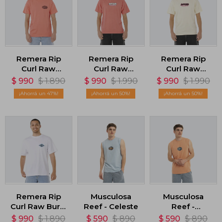
Remera Rip
Remera Rip
Remera Rip
Curl Raw
Curl Raw
Curl Raw
Energy De
Energy Bubble
Energy Bubble
$
990
$
1.890
$
990
$
1.990
$
990
$
1.990
Oval - Rosado
Tee - Rosado
Tee - Amarillo
47
50
50
Remera Rip
Musculosa
Musculosa
Curl Raw Burst
Reef - Celeste
Reef -
Tee - Blanco
Anaranjada
$
990
$
1.890
$
590
$
890
$
590
$
890