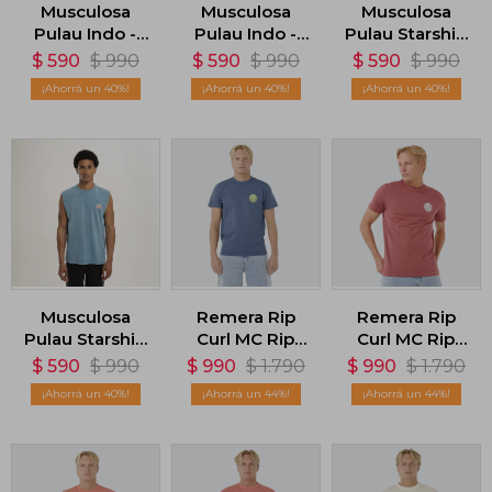
Musculosa
Musculosa
Musculosa
Pulau Indo -
Pulau Indo -
Pulau Starship
Marrón
Blanco
- Marrón
$
590
$
990
$
590
$
990
$
590
$
990
40
40
40
Musculosa
Remera Rip
Remera Rip
Pulau Starship
Curl MC Rip
Curl MC Rip
- Azul
Curl Wettie
Curl Wettie
$
590
$
990
$
990
$
1.790
$
990
$
1.790
Icon - Azul
Icon - Rojo
40
44
44