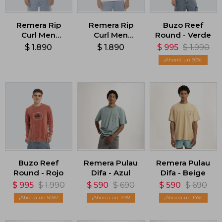
Remera Rip
Remera Rip
Buzo Reef
Curl Men
Curl Men
Round - Verde
Hazed &
Hazed &
$
1.890
$
1.890
$
995
$
1.990
Tubed - Azul
Tubed -
50
Blanco
Buzo Reef
Remera Pulau
Remera Pulau
Round - Rojo
Difa - Azul
Difa - Beige
$
995
$
1.990
$
590
$
690
$
590
$
690
50
14
14