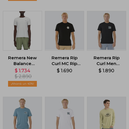
Remera New
Remera Rip
Remera Rip
Balance
Curl MC Rip
Curl Men
Athletics -
Curl Wettie
Hazed &
$
1.734
$
1.690
$
1.890
Blanco
Icon - Negro
Tubed - Negro
$
2.890
40