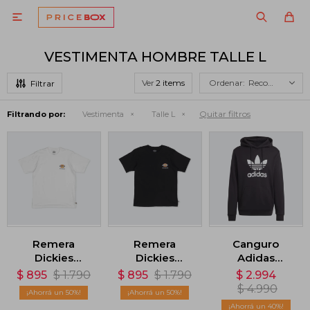

VESTIMENTA HOMBRE TALLE L
Ver
Recomendados
Quitar filtros
Filtrando por:
Vestimenta
Talle L
Remera
Remera
Canguro
Dickies
Dickies
Adidas
Skateboarding
Skateboarding
Adicolor
$
895
$
1.790
$
895
$
1.790
$
2.994
Logo - Blanco
Logo - Negro
Classics
$
4.990
50
50
Trifolio -
40