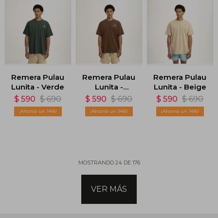
Remera Pulau
Remera Pulau
Remera Pulau
Lunita - Verde
Lunita -
Lunita - Beige
Marrón
$
590
$
690
$
590
$
690
$
590
$
690
14
14
14
MOSTRANDO
24
DE
176
VER MÁS