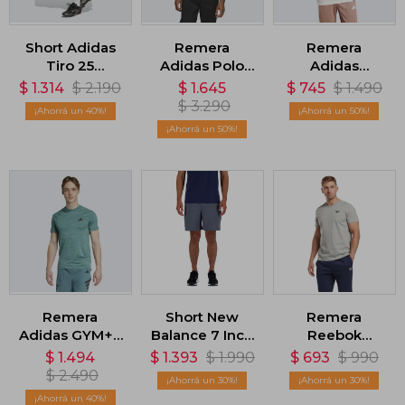
Short Adidas
Remera
Remera
Tiro 25
Adidas Polo
Adidas
Competition -
Core Allover
Lounge Ice
$
1.314
$
2.190
$
1.645
$
745
$
1.490
Negro
Print - Rosado
Graphic -
$
3.290
40
50
Blanco
50
Remera
Short New
Remera
Adidas GYM+ -
Balance 7 Inch
Reebok
Verde
Brief - Gris
Identity
$
1.494
$
1.393
$
1.990
$
693
$
990
Classics - Gris
$
2.490
30
30
40