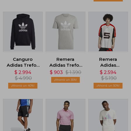
Negro
Canguro
Remera
Remera
Adidas Trefoil
Adidas Trefoil
Adidas
- Negro
- Gris
Anthony
$
2.994
$
903
$
1.390
$
2.594
Edwards -
$
4.990
$
5.190
35
Blanco
40
50