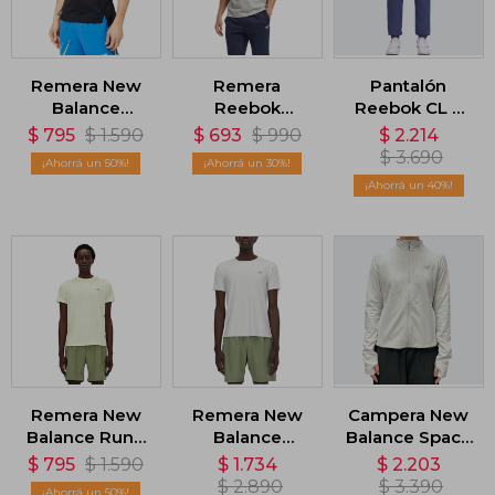
Remera New
Remera
Pantalón
Balance
Reebok
Reebok CL F
Accelerate -
Identity
FR Trackpant -
$
795
$
1.590
$
693
$
990
$
2.214
Negro
Classics - Gris
Azul
$
3.690
50
30
40
Remera New
Remera New
Campera New
Balance Run -
Balance
Balance Space
Verde
Athletics -
Dye Full Zip -
$
795
$
1.590
$
1.734
$
2.203
Blanco
Gris
$
2.890
$
3.390
50