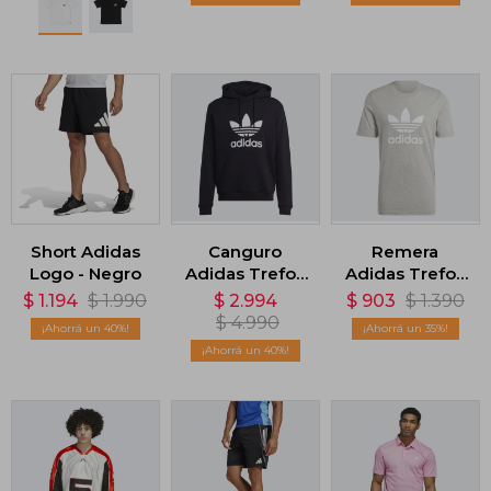
Negro
Short Adidas
Canguro
Remera
Logo - Negro
Adidas Trefoil
Adidas Trefoil
- Negro
- Gris
$
1.194
$
1.990
$
2.994
$
903
$
1.390
$
4.990
40
35
40