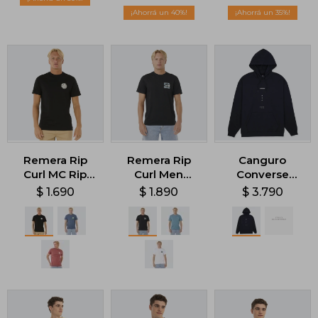
40
35
Remera Rip
Remera Rip
Canguro
Curl MC Rip
Curl Men
Converse
Curl Wettie
Hazed &
Graphic -
$
1.690
$
1.890
$
3.790
Icon - Negro
Tubed - Negro
Negro