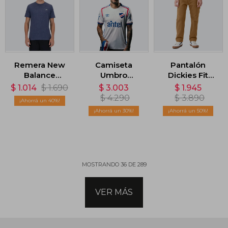
Remera New
Camiseta
Pantalón
Balance
Umbro
Dickies Fit
Heathertech -
Nacional
Stonewashed
$
1.014
$
1.690
$
3.003
$
1.945
Azul
Home Oficial
Duck
$
4.290
$
3.890
40
2025 - Blanco
Carpenter
30
50
Pants - Marrón
MOSTRANDO
36
DE
289
VER MÁS