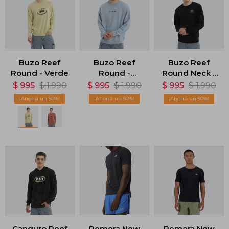
Buzo Reef
Buzo Reef
Buzo Reef
Round - Verde
Round -
Round Neck -
Celeste
Negro
$
995
$
1.990
$
995
$
1.990
$
995
$
1.990
50
50
50
Canguro Reef
Remera New
Remera New