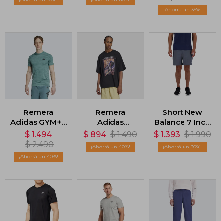
Blanco
Formula One -
35
Negro
Remera
Remera
Short New
Adidas GYM+ -
Adidas
Balance 7 Inch
Verde
Adilenium
Brief - Gris
$
1.494
$
894
$
1.490
$
1.393
$
1.990
Season -
$
2.490
40
30
Negro
40