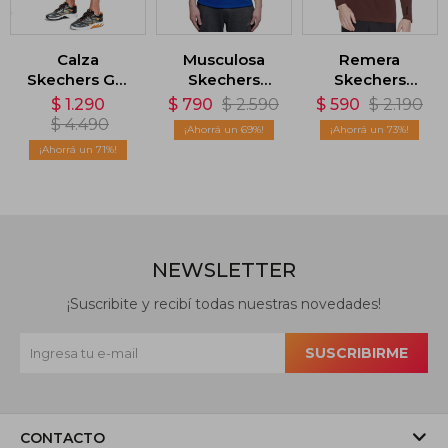
Calza
Musculosa
Remera
Skechers GO
Skechers
Skechers
Therm360™ -
Event Singlet -
Seamless -
$
1.290
$
790
$
2.590
$
590
$
2.190
Negro
Azul
Rojo
$
4.490
69
73
71
NEWSLETTER
¡Suscribite y recibí todas nuestras novedades!
SUSCRIBIRME
CONTACTO