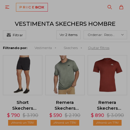

VESTIMENTA SKECHERS HOMBRE
Ver
Recomendados
Quitar filtros
Filtrando por:
Vestimenta
Skechers
Short
Remera
Remera
Skechers
Skechers
Skechers
Movement 5 -
Diamond
Sprint II - Rojo
$
790
$
3.190
$
590
$
2.190
$
890
$
3.090
Negro
Wash - Dark
75
73
71
Green