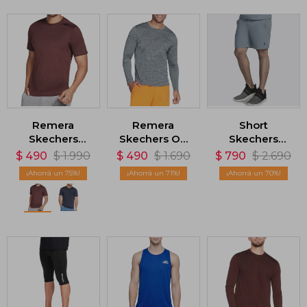
Remera
Remera
Short
Skechers
Skechers On
Skechers
Skech-Air -
The Road -
Movement 7 -
$
490
$
1.990
$
490
$
1.690
$
790
$
2.690
Dark Brown
Azul
Gris
75
71
70