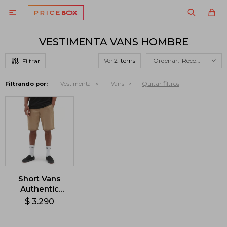

VESTIMENTA VANS HOMBRE
Ver
Recomendados
Quitar filtros
Filtrando por:
Vestimenta
Vans
Short Vans
Authentic
Chino - Dirt
$
3.290