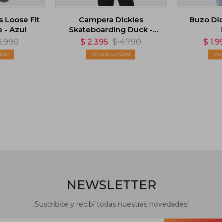
s Loose Fit
Campera Dickies
Buzo Dick
 - Azul
Skateboarding Duck -
Marrón
3.990
$
2.395
$
4.790
$
1.9
50
50
NEWSLETTER
¡Suscribite y recibí todas nuestras novedades!