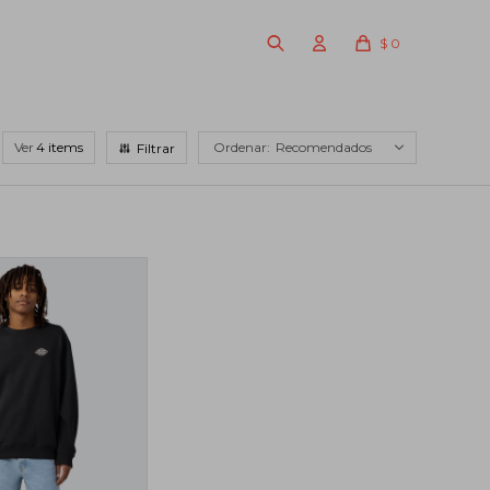
$
0
Ver
Recomendados