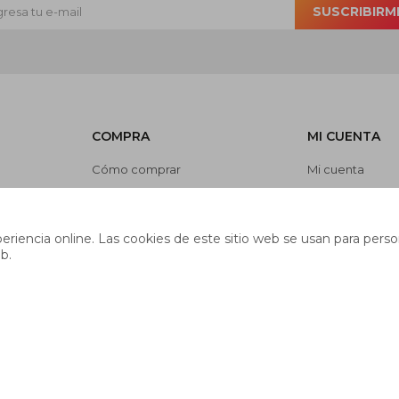
SUSCRIBIRM
COMPRA
MI CUENTA
Cómo comprar
Mi cuenta
Cambios y devoluciones
Mis compras
es
Preguntas frecuentes
Mis direcciones
riencia online. Las cookies de este sitio web se usan para person
Envíos
Wish List
b.