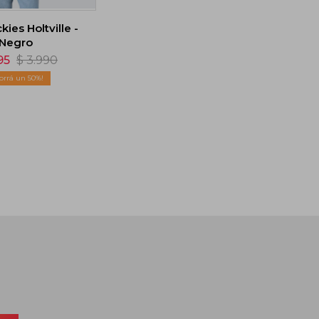
ies Holtville -
Negro
95
$
3.990
50