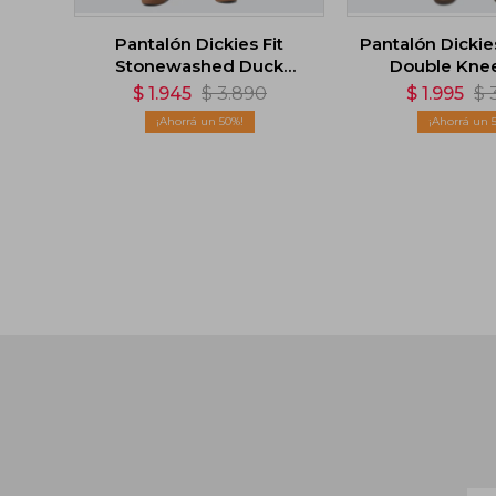
Pantalón Dickies Fit
Pantalón Dickie
Stonewashed Duck
Double Knee
Carpenter Pants - Marrón
$
1.945
$
3.890
$
1.995
$
50