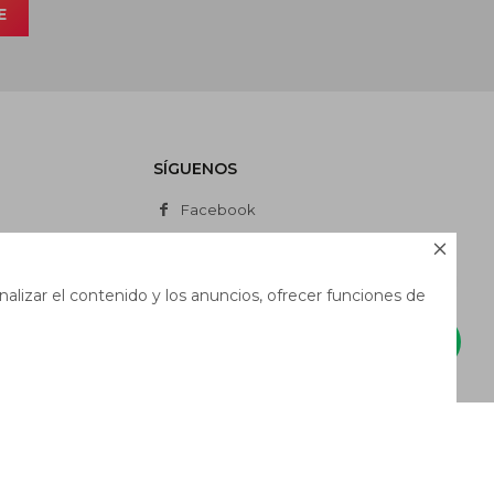
E
SÍGUENOS
Facebook
Instagram

Whatsapp
alizar el contenido y los anuncios, ofrecer funciones de