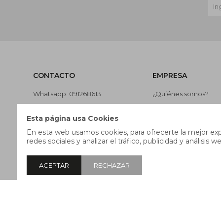
CONTACTO
EMPRESA
Whatsapp: 091268613
¿Quiénes somos?
Teléfono: 27169991
Contacto
Esta página usa Cookies
Lunes a jueves de 9:00 a 13:00 y
Términos y condicion
En esta web usamos cookies, para ofrecerte la mejor expe
de 14:00 a 17:45, viernes de 9:30
Nuestras tiendas
redes sociales y analizar el tráfico, publicidad y análisis we
a 13:00 y de 14:00 a 17:45.
Trabaja con nosotros
ACEPTAR
RECHAZAR
© Copyright 2026 / Pricebox