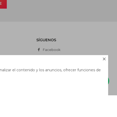
E
SÍGUENOS
Facebook
Instagram

Whatsapp
alizar el contenido y los anuncios, ofrecer funciones de