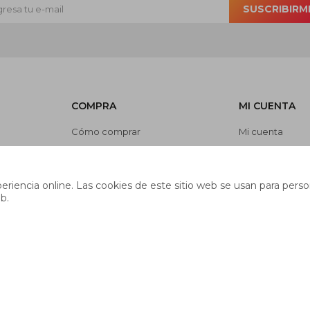
SUSCRIBIRM
COMPRA
MI CUENTA
Cómo comprar
Mi cuenta
Cambios y devoluciones
Mis compras
es
Preguntas frecuentes
Mis direcciones
riencia online. Las cookies de este sitio web se usan para person
Envíos
Wish List
b.