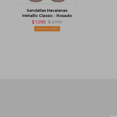
Sandalias Havaianas
Metallic Classic - Rosado
$
1.095
$
2.190
50