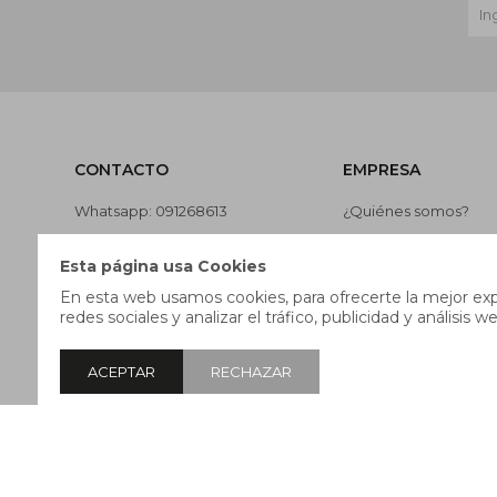
CONTACTO
EMPRESA
Whatsapp: 091268613
¿Quiénes somos?
Teléfono: 27169991
Contacto
Esta página usa Cookies
Lunes a jueves de 9:00 a 13:00 y
Términos y condicion
En esta web usamos cookies, para ofrecerte la mejor expe
de 14:00 a 17:45, viernes de 9:30
Nuestras tiendas
redes sociales y analizar el tráfico, publicidad y análisis we
a 13:00 y de 14:00 a 17:45.
Trabaja con nosotros
ACEPTAR
RECHAZAR
© Copyright 2026 / Pricebox