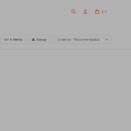
$
0
Ver
Recomendados