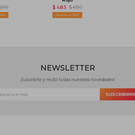
690
$
483
$
690
30
30
NEWSLETTER
¡Suscribite y recibí todas nuestras novedades!
SUSCRIBIRM