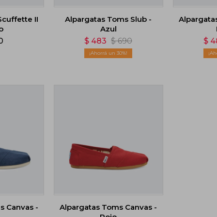
cuffette II
Alpargatas Toms Slub -
Alpargata
o
Azul
0
$
483
$
690
$
4
30
s Canvas -
Alpargatas Toms Canvas -
Rojo