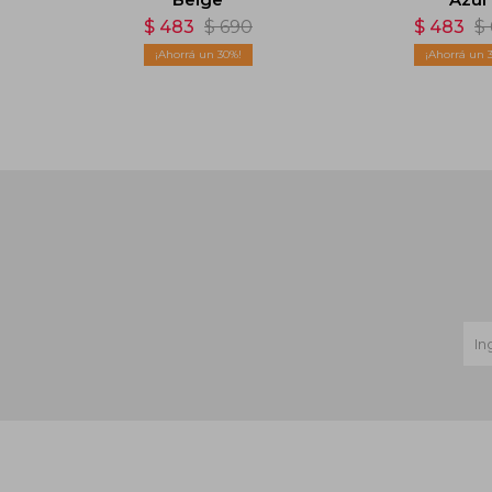
$
483
$
690
$
483
$
30