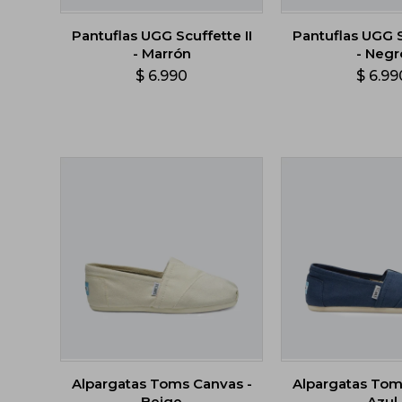
Pantuflas UGG Scuffette II
Pantuflas UGG S
- Marrón
- Negr
$
6.990
$
6.99
Alpargatas Toms Canvas -
Alpargatas Tom
Beige
Azul