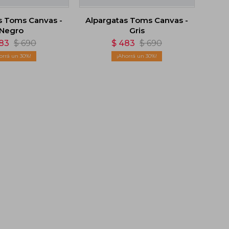
s Toms Canvas -
Alpargatas Toms Canvas -
Negro
Gris
83
$
690
$
483
$
690
30
30