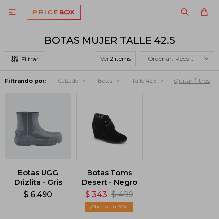

BOTAS MUJER TALLE 42.5
Ver
Recomendados
Quitar filtros
Filtrando por:
Calzado
Botas
Talle 42.5
Botas UGG
Botas Toms
Drizlita - Gris
Desert - Negro
$
6.490
$
343
$
490
30