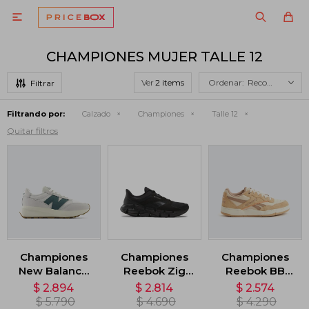

CHAMPIONES MUJER TALLE 12
Ver
Recomendados
Filtrando por:
Calzado
Championes
Talle 12
Quitar filtros
Championes
Championes
Championes
New Balance
Reebok Zig
Reebok BB
370 - Blanco
Dynamica 5 -
4000 II -
$
2.894
$
2.814
$
2.574
Negro
Marrón
$
5.790
$
4.690
$
4.290