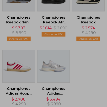
Championes
Championes
Championes
Reebok Nano
Reebok Atr
Reebok
X3 - Gris
Chill - Negro
GL1100 - Negro
$
5.393
$
1.614
$
2.690
$
2.574
$
8.990
$
4.290
40
40
40
Championes
Championes
Adidas Hoops
Adidas
4.0 - Blanco
Adizero Select
$
2.788
$
3.494
3.0 - Gris
$
4.290
$
6.990