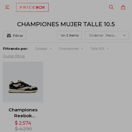

CHAMPIONES MUJER TALLE 10.5
Ver
Recomendados
Filtrando por:
Calzado
Championes
Talle 10.5
Quitar filtros
Championes
Reebok
GL1100 - Negro
$
2.574
$
4.290