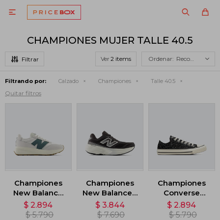

CHAMPIONES MUJER TALLE 40.5
Ver
Recomendados
Filtrando por:
Calzado
Championes
Talle 40.5
Quitar filtros
Championes
Championes
Championes
New Balance
New Balance -
Converse
370 - Blanco
Negro
Chuck Taylor
$
2.894
$
3.844
$
2.894
All Star Glitter -
$
5.790
$
7.690
$
5.790