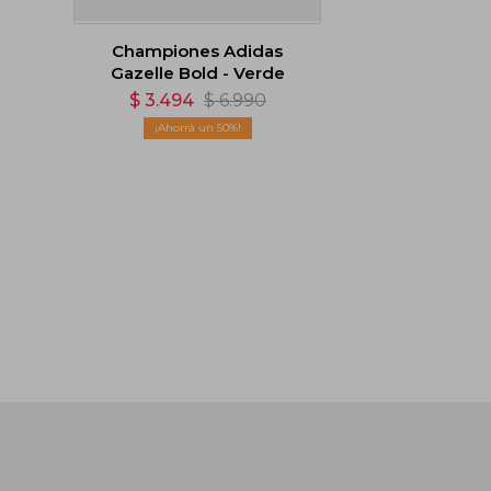
Championes Adidas
Gazelle Bold - Verde
$
3.494
$
6.990
50