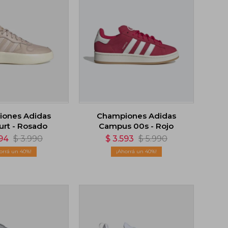
ones Adidas
Championes Adidas
urt - Rosado
Campus 00s - Rojo
94
$
3.990
$
3.593
$
5.990
40
40