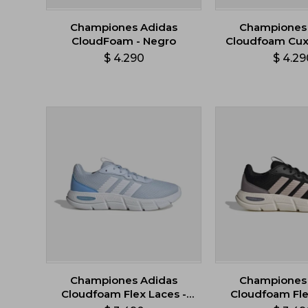
Championes Adidas
Championes
CloudFoam - Negro
Cloudfoam Cux
- Gris
$
4.290
$
4.29
Championes Adidas
Championes
Cloudfoam Flex Laces -
Cloudfoam Fle
Celeste
Negr