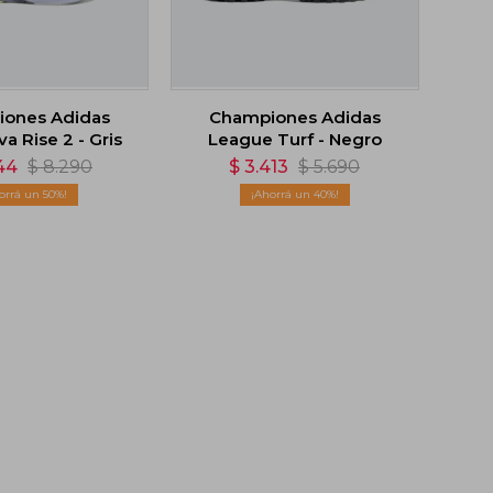
ones Adidas
Championes Adidas
a Rise 2 - Gris
League Turf - Negro
44
$
8.290
$
3.413
$
5.690
50
40