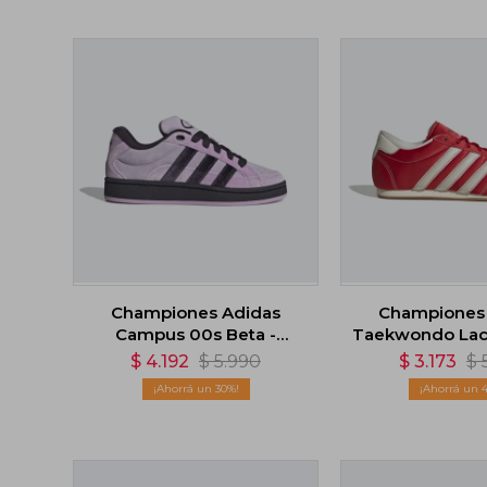
Championes Adidas
Championes
Campus 00s Beta -
Taekwondo Lac
Violeta
$
4.192
$
5.990
$
3.173
$
30