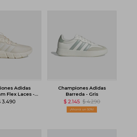
ones Adidas
Championes Adidas
m Flex Laces -
Barreda - Gris
Beige
$
3.490
$
2.145
$
4.290
50