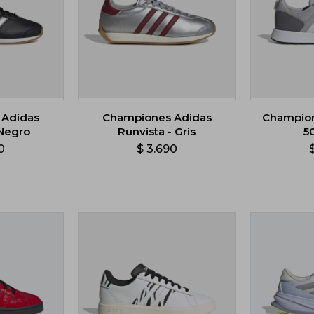
 Adidas
Championes Adidas
Champion
 Negro
Runvista - Gris
5
0
$
3.690