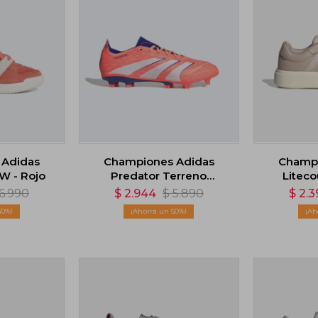
 Adidas
Championes Adidas
Champi
 - Rojo
Predator Terreno
Liteco
Firme/Multiterreno -
6.990
$
2.944
$
5.890
$
2.3
Naranja
30
50