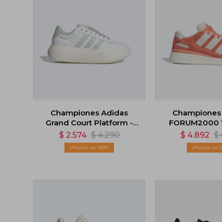
Championes Adidas
Championes
Grand Court Platform -
FORUM2000 W
Blanco
$
2.574
$
4.290
$
4.892
$
40