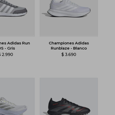
es Adidas Run
Championes Adidas
0S - Gris
Runblaze - Blanco
$
2.990
$
3.690