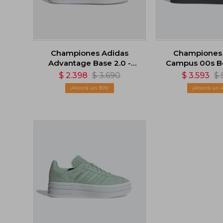
Championes Adidas
Championes
Advantage Base 2.0 -
Campus 00s Be
Negro
$
2.398
$
3.690
$
3.593
$
35