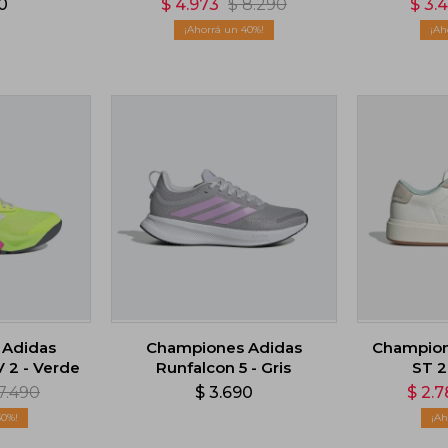
0
$
4.973
$
8.290
$
3.
40
 Adidas
Championes Adidas
Champion
 2 - Verde
Runfalcon 5 - Gris
ST 2
7.490
$
3.690
$
2.7
50