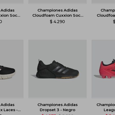
 Adidas
Championes Adidas
Champi
xion Sock
Cloudfoam Cuxxion Sock
Cloudfoa
- Rosado
0
$
4.290
 Adidas
Championes Adidas
Champion
x Laces -
Dropset 3 - Negro
Leagu
o