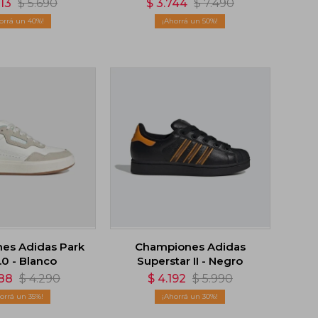
413
$
5.690
$
3.744
$
7.490
40
50
es Adidas Park
Championes Adidas
.0 - Blanco
Superstar II - Negro
88
$
4.290
$
4.192
$
5.990
35
30