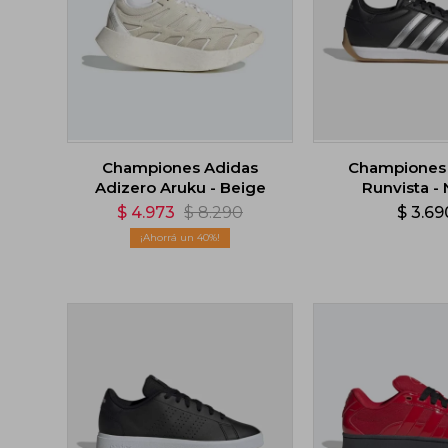
Championes Adidas
Championes
Adizero Aruku - Beige
Runvista -
$
4.973
$
8.290
$
3.69
40