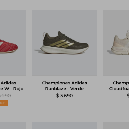
 Adidas
Championes Adidas
Champi
e W - Rojo
Runblaze - Verde
Cloudfoa
5.290
$
3.690
40