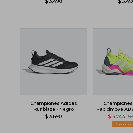
$
3.490
$
3.49
Championes Adidas
Championes
Runblaze - Negro
Rapidmove ADV
$
3.690
$
3.744
$