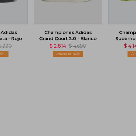
 Adidas
Championes Adidas
Champi
ta - Rojo
Grand Court 2.0 - Blanco
Supernov
5.990
$
2.814
$
4.690
$
4.1
40
40