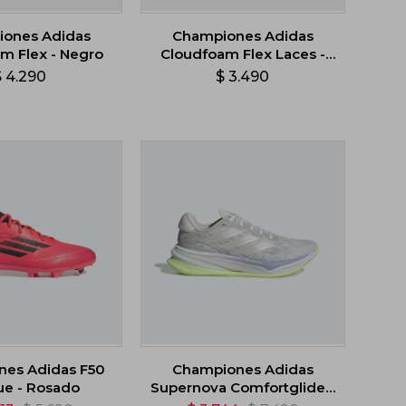
ones Adidas
Championes Adidas
m Flex - Negro
Cloudfoam Flex Laces -
Rosa
$
4.290
$
3.490
es Adidas F50
Championes Adidas
e - Rosado
Supernova Comfortglide -
Gris