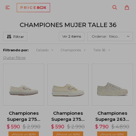

CHAMPIONES MUJER TALLE 36
Ver
Recomendados
Filtrando por:
Calzado
Championes
Talle 36
Quitar filtros
Championes
Championes
Championes
Superga 2750
Superga 2750
Superga 2630
- Beige Natural
- Grey Fossil
Stripe
$
590
$
2.990
$
590
$
2.990
$
790
$
4.890
Corduroy -
80
80
83