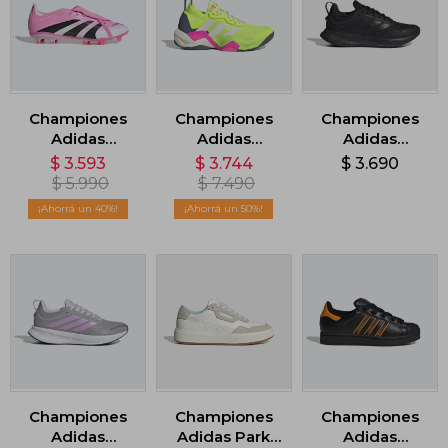
Championes
Championes
Championes
Adidas
Adidas
Adidas
Predator
Rapidmove
Runfalcon 5 -
$
3.593
$
3.744
$
3.690
League
ADV 2 - Verde
Negro
$
5.990
$
7.490
Lengüeta
40
50
Plegable -
Blanco
Championes
Championes
Championes
Adidas
Adidas Park
Adidas