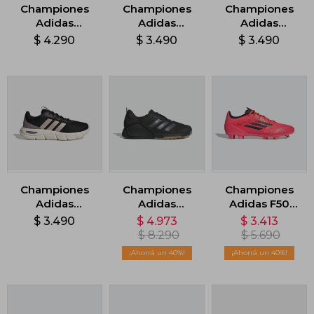
Championes
Championes
Championes
Adidas
Adidas
Adidas
Cloudfoam
Cloudfoam
Cloudfoam
$
4.290
$
3.490
$
3.490
Flex - Negro
Flex Laces -
Flex Laces -
Rosa
Celeste
Championes
Championes
Championes
Adidas
Adidas
Adidas F50
Cloudfoam
Dropset 3 -
League -
$
3.490
$
4.973
$
3.413
Flex Laces -
Negro
Rosado
$
8.290
$
5.690
Negro
40
40