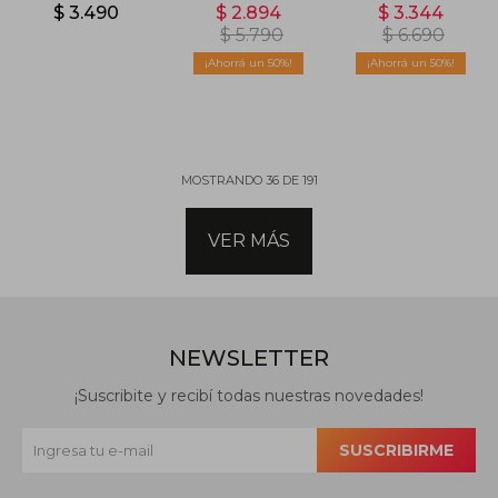
Cloudfoam
370 - Blanco
997 - Azul
$
3.490
$
2.894
$
3.344
Flex Laces -
$
5.790
$
6.690
Beige
50
50
MOSTRANDO
36
DE
191
VER MÁS
NEWSLETTER
¡Suscribite y recibí todas nuestras novedades!
SUSCRIBIRME