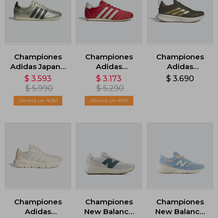
Championes
Championes
Championes
Adidas Japan -
Adidas
Adidas
Gris
Taekwondo
Runblaze -
$
3.593
$
3.173
$
3.690
Lace W - Rojo
Verde
$
5.990
$
5.290
40
40
Championes
Championes
Championes
Adidas
New Balance
New Balance