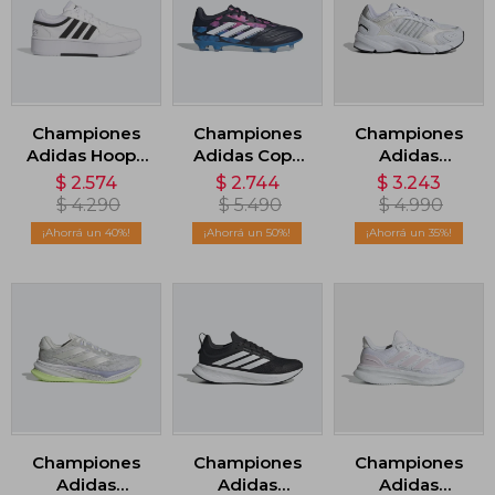
Championes
Championes
Championes
Adidas Hoops
Adidas Copa
Adidas
3.0 Bold -
Pure 2 League
Crazychaos
$
2.574
$
2.744
$
3.243
Blanco
Terreno Firme
2000 - Blanco
$
4.290
$
5.490
$
4.990
- Multicolor
40
50
35
Championes
Championes
Championes
Adidas
Adidas
Adidas