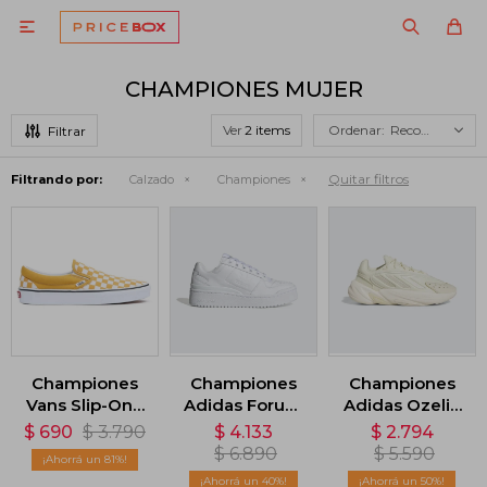

CHAMPIONES MUJER
Ver
Recomendados
Quitar filtros
Filtrando por:
Calzado
Championes
Championes
Championes
Championes
Vans Slip-On -
Adidas Forum
Adidas Ozelia
Amarillo
Bold - Blanco
- Rosa
$
690
$
3.790
$
4.133
$
2.794
$
6.890
$
5.590
81
40
50