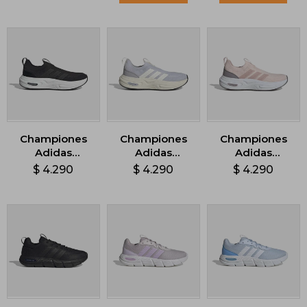
Championes
Championes
Championes
Adidas
Adidas
Adidas
CloudFoam -
Cloudfoam
Cloudfoam
$
4.290
$
4.290
$
4.290
Negro
Cuxxion Sock -
Cuxxion Sock -
Gris
Rosado